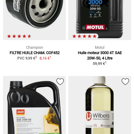
Champion
Motul
FILTRE HUILE CHAM. COF452
Huile moteur 3000 4T SAE
1
2
8,16 €
20W-50, 4 Litre
PVC 9,99 €
1
59,99 €