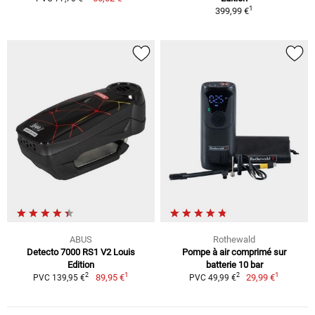
1
399,99 €
ABUS
Rothewald
Detecto 7000 RS1 V2 Louis
Pompe à air comprimé sur
Edition
batterie 10 bar
1
1
2
2
89,95 €
29,99 €
PVC 139,95 €
PVC 49,99 €