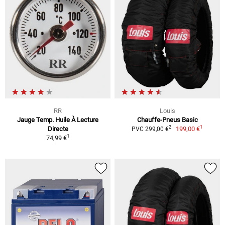
RR
Louis
Jauge Temp. Huile À Lecture
Chauffe-Pneus Basic
1
2
Directe
199,00 €
PVC 299,00 €
1
74,99 €