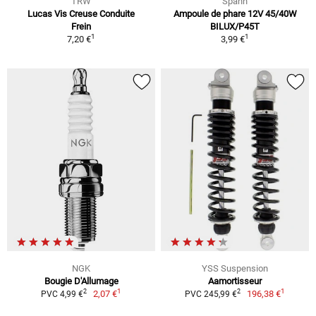
TRW
Spahn
Lucas Vis Creuse Conduite
Ampoule de phare 12V 45/40W
Frein
BILUX/P45T
1
1
7,20 €
3,99 €
NGK
YSS Suspension
Bougie D'Allumage
Aamortisseur
1
1
2
2
2,07 €
196,38 €
PVC 4,99 €
PVC 245,99 €