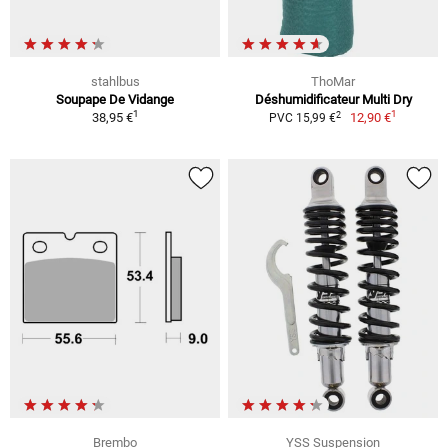
stahlbus
ThoMar
Soupape De Vidange
Déshumidificateur Multi Dry
1
1
2
38,95 €
12,90 €
PVC 15,99 €
Brembo
YSS Suspension