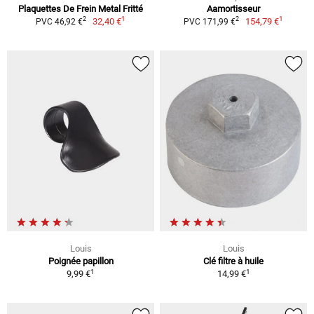
Plaquettes De Frein Metal Fritté
Aamortisseur
1
1
2
2
32,40 €
154,79 €
PVC 46,92 €
PVC 171,99 €
Louis
Louis
Poignée papillon
Clé filtre à huile
1
1
9,99 €
14,99 €