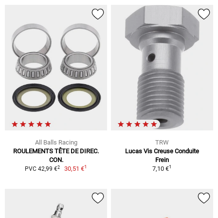
All Balls Racing
TRW
ROULEMENTS TÊTE DE DIREC.
Lucas Vis Creuse Conduite
CON.
Frein
1
1
2
30,51 €
7,10 €
PVC 42,99 €