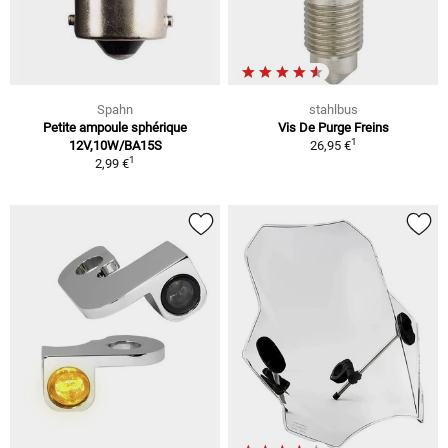
Spahn
stahlbus
Petite ampoule sphérique
Vis De Purge Freins
1
12V,10W/BA15S
26,95 €
1
2,99 €