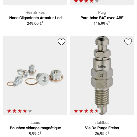
HeinzBikes
Puig
Nano Clignotants Armatur. Led
Pare-brise BAT avec ABE
1
1
249,00 €
116,99 €
Louis
stahlbus
Bouchon vidange magnétique
Vis De Purge Freins
1
1
9,99 €
26,95 €