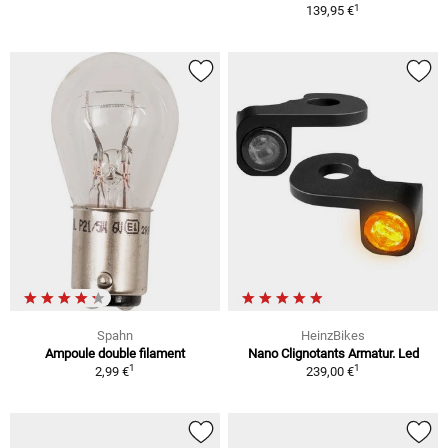
1
139,95 €
Spahn
HeinzBikes
Ampoule double filament
Nano Clignotants Armatur. Led
1
1
2,99 €
239,00 €