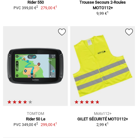
Rider 550
Trousse Secours 2-Roules
1
2
279,00 €
MOTO112+
PVC 399,00 €
1
9,99 €
TOMTOM
Moto112+
Rider 50 Le
GILET SÉCURITÉ MOTO112+
1
1
2
299,00 €
2,99 €
PVC 349,00 €