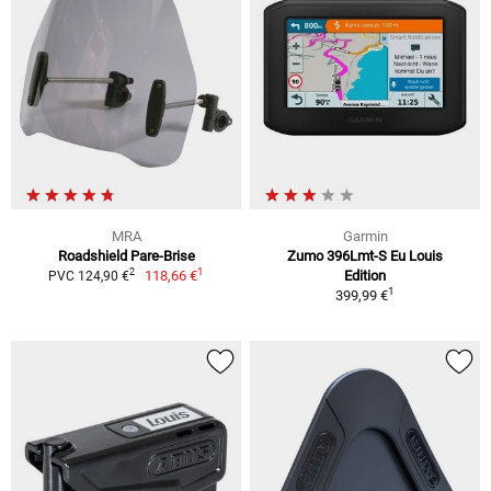
MRA
Garmin
Roadshield Pare-Brise
Zumo 396Lmt-S Eu Louis
1
2
118,66 €
Edition
PVC 124,90 €
1
399,99 €