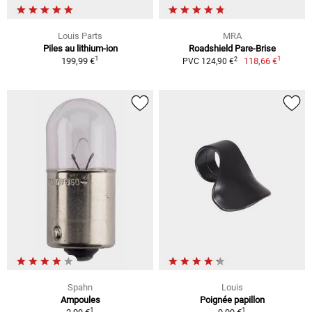
Louis Parts
MRA
Piles au lithium-ion
Roadshield Pare-Brise
1
1
2
199,99 €
118,66 €
PVC 124,90 €
Spahn
Louis
Ampoules
Poignée papillon
1
1