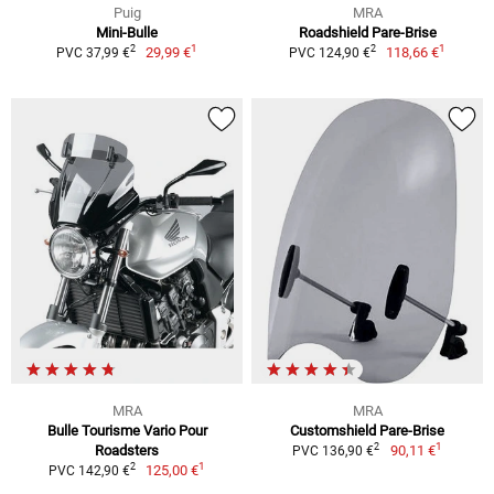
Puig
MRA
Mini-Bulle
Roadshield Pare-Brise
1
1
2
2
29,99 €
118,66 €
PVC 37,99 €
PVC 124,90 €
MRA
MRA
Bulle Tourisme Vario Pour
Customshield Pare-Brise
1
2
Roadsters
90,11 €
PVC 136,90 €
1
2
125,00 €
PVC 142,90 €