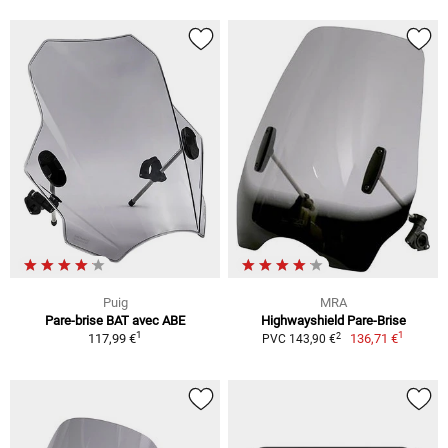
Puig
MRA
Pare-brise BAT avec ABE
Highwayshield Pare-Brise
1
1
2
117,99 €
136,71 €
PVC 143,90 €