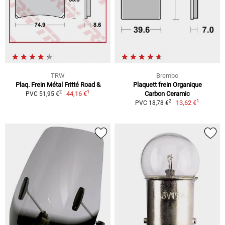
TRW
Brembo
Plaq. Frein Métal Fritté Road &
Plaquett frein Organique
1
2
44,16 €
Carbon Ceramic
PVC 51,95 €
1
2
13,62 €
PVC 18,78 €