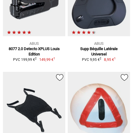
ABUS
ABUS
8077 2.0 Detecto XPLUS Louis
Supp Béquille Latérale
Edition
Universel
1
1
2
2
149,99 €
8,95 €
PVC 199,99 €
PVC 9,95 €