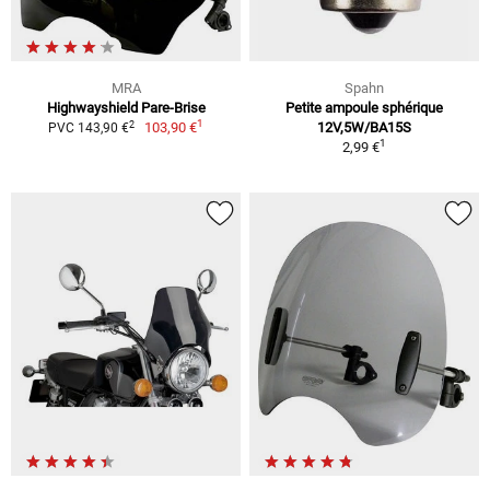
MRA
Spahn
Highwayshield Pare-Brise
Petite ampoule sphérique
1
2
103,90 €
12V,5W/BA15S
PVC 143,90 €
1
2,99 €