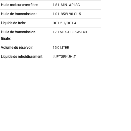
Huile moteur avec filtre:
1,8 L MIN. API SG
Huile de transmission :
1,0 L 85W-90 GL-5
Liquide de frein:
DOT 5.1/DOT 4
Huile de transmission
170 ML SAE 85W-140
finale:
Volume du réservoir:
15,0 LITER
Liquide de refroidissement:
LUFTGEKÜHLT