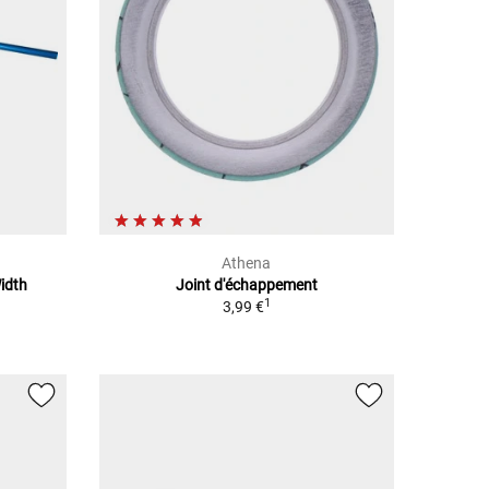
Athena
idth
Joint d'échappement
1
3,99 €