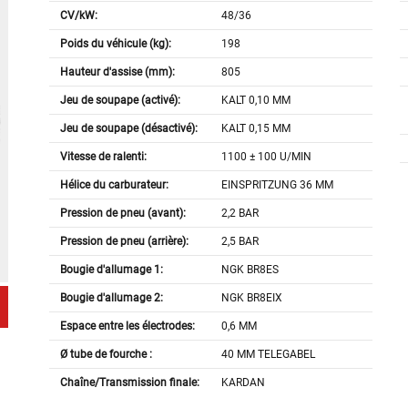
CV/kW:
48/36
Poids du véhicule (kg):
198
Hauteur d'assise (mm):
805
Jeu de soupape (activé):
KALT 0,10 MM
Jeu de soupape (désactivé):
KALT 0,15 MM
Vitesse de ralenti:
1100 ± 100 U/MIN
Hélice du carburateur:
EINSPRITZUNG 36 MM
Pression de pneu (avant):
2,2 BAR
Pression de pneu (arrière):
2,5 BAR
Bougie d'allumage 1:
NGK BR8ES
Bougie d'allumage 2:
NGK BR8EIX
Espace entre les électrodes:
0,6 MM
Ø tube de fourche :
40 MM TELEGABEL
Chaîne/Transmission finale:
KARDAN