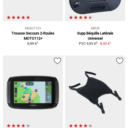
Moto112+
ABUS
Trousse Secours 2-Roules
Supp Béquille Latérale
MOTO112+
Universel
1
1
2
9,99 €
8,95 €
PVC 9,95 €