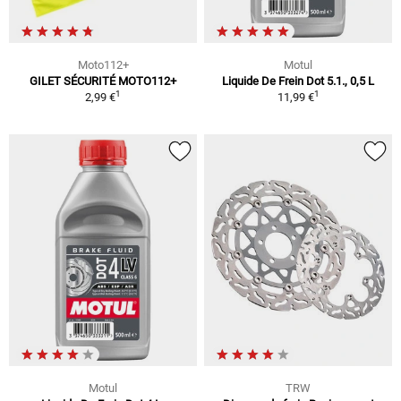
Moto112+
Motul
GILET SÉCURITÉ MOTO112+
Liquide De Frein Dot 5.1., 0,5 L
1
1
2,99 €
11,99 €
Motul
TRW