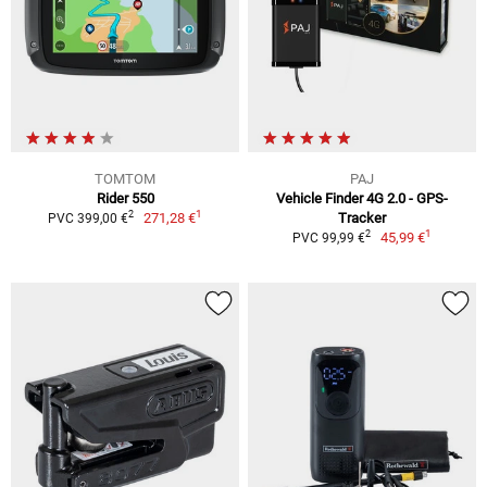
TOMTOM
PAJ
Rider 550
Vehicle Finder 4G 2.0 - GPS-
1
2
271,28 €
Tracker
PVC 399,00 €
1
2
45,99 €
PVC 99,99 €