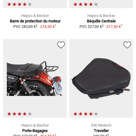
Hepco & Becker
Hepco & Becker
Barre de protection du moteur
Béquille Centrale
1
1
2
2
274,50 €
317,50 €
PVC 283,00 €
PVC 327,00 €
Hepco & Becker
SW-Motech
Porte-Bagages
Traveller
1
1
2