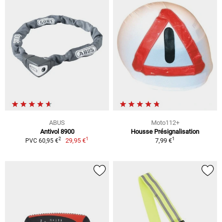
ABUS
Moto112+
Antivol 8900
Housse Présignalisation
1
1
2
29,95 €
7,99 €
PVC 60,95 €