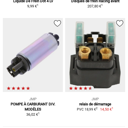
Liquide De Frein Dot 4 Lv
Disques de frein Racing avant
1
1
9,99 €
207,80 €
JMP
JMP
POMPE À CARBURANT DIV.
relais de démarrage
1
2
MODÈLES
14,50 €
PVC 18,99 €
1
36,02 €