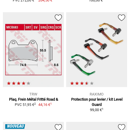
264,50 €
100,00 €
PVC 272,00 €
TRW
RAXIMO
Plaq. Frein Métal Fritté Road &
Protection pour levier / kit Level
1
2
44,16 €
Guard
PVC 51,95 €
1
99,00 €
NOUVEAU