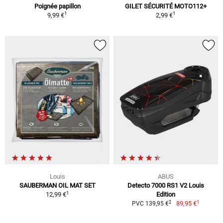
Poignée papillon
GILET SÉCURITÉ MOTO112+
1
1
9,99 €
2,99 €
Louis
ABUS
SAUBERMAN OIL MAT SET
Detecto 7000 RS1 V2 Louis
1
12,99 €
Edition
1
2
89,95 €
PVC 139,95 €