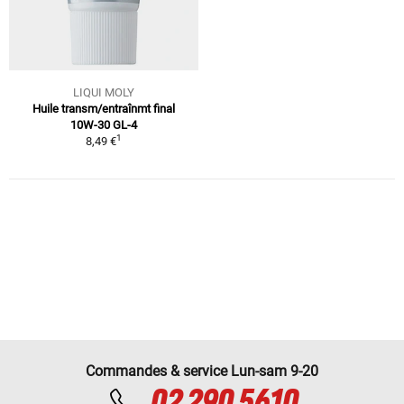
LIQUI MOLY
Huile transm/entraînmt final
10W-30 GL-4
1
8,49 €
Commandes & service Lun-sam 9-20
02 290 5610