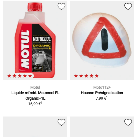
Motul
Moto112+
Liquide refroid. Motocool FL
Housse Présignalisation
1
Organic+1L
7,99 €
1
16,99 €