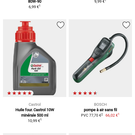
1
80W-90
9,99 €
1
6,99 €
Castrol
BOSCH
Huile four. Castrol 10W
pompe à air sans fil
1
2
minérale 500 ml
66,02 €
PVC 77,70 €
1
10,99 €