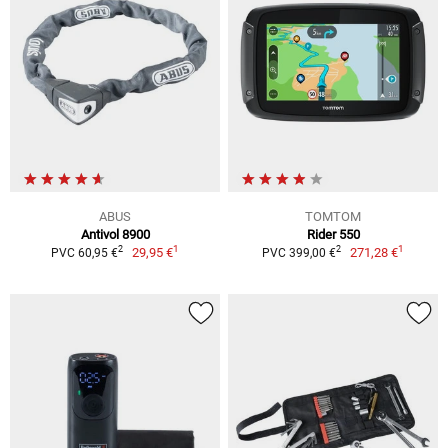
ABUS
TOMTOM
Antivol 8900
Rider 550
1
1
2
2
29,95 €
271,28 €
PVC 60,95 €
PVC 399,00 €