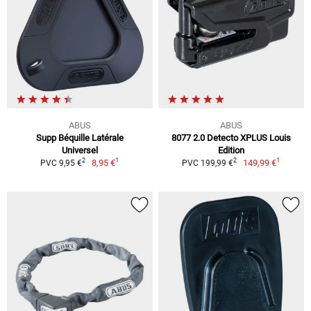
ABUS
ABUS
Supp Béquille Latérale
8077 2.0 Detecto XPLUS Louis
Universel
Edition
1
1
2
2
8,95 €
149,99 €
PVC 9,95 €
PVC 199,99 €