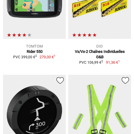
TOMTOM
DID
Rider 550
Vx/Vx-2 Chaînes Individuelles
1
2
279,00 €
G&B
PVC 399,00 €
1
2
91,36 €
PVC 106,99 €