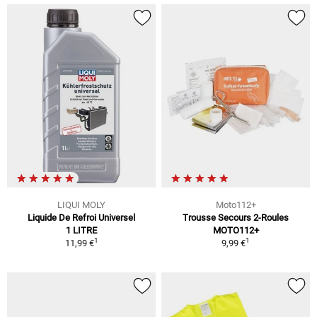
LIQUI MOLY
Moto112+
Liquide De Refroi Universel
Trousse Secours 2-Roules
1 LITRE
MOTO112+
1
1
11,99 €
9,99 €