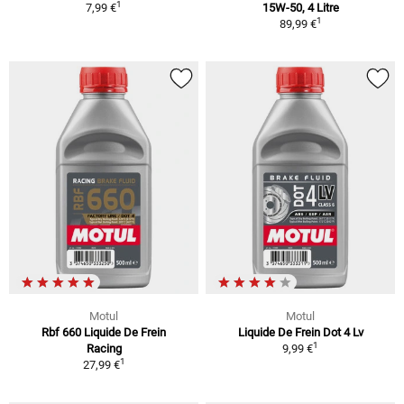
1
7,99 €
15W-50, 4 Litre
1
89,99 €
Motul
Motul
Rbf 660 Liquide De Frein
Liquide De Frein Dot 4 Lv
1
Racing
9,99 €
1
27,99 €