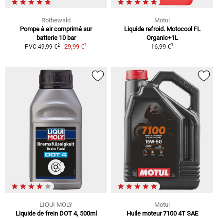
Rothewald
Motul
Pompe à air comprimé sur
Liquide refroid. Motocool FL
batterie 10 bar
Organic+1L
1
1
2
29,99 €
16,99 €
PVC 49,99 €
LIQUI MOLY
Motul
Liquide de frein DOT 4, 500ml
Huile moteur 7100 4T SAE