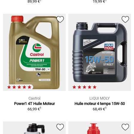
1
1
89,99 €
19,99 €
Castrol
LIQUI MOLY
Power1 4T Huile Moteur
Huile moteur 4 temps 15W-50
1
1
66,99 €
68,49 €