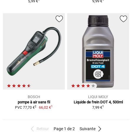
5,99 €
9,99 €
BOSCH
LIQUI MOLY
pompe à air sans fil
Liquide de frein DOT 4, 500ml
1
1
2
66,02 €
7,99 €
PVC 77,70 €
Retour
Page 1 de 2
Suivante