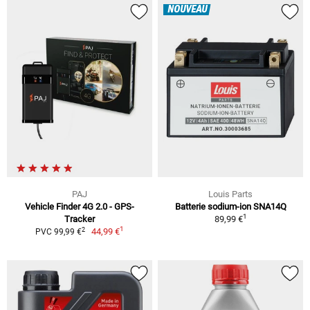
NOUVEAU
PAJ
Louis Parts
Vehicle Finder 4G 2.0 - GPS-
Batterie sodium-ion SNA14Q
1
Tracker
89,99 €
1
2
44,99 €
PVC 99,99 €