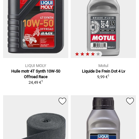
LIQUI MOLY
Motul
Huile motr 4T Synth 10W-50
Liquide De Frein Dot 4 Lv
1
Offroad Race
9,99 €
1
24,49 €