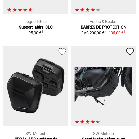
Legend Gear
Hepco & Becker
Support latéral SLC
BARRES DE PROTECTION
1
1
2
95,00 €
195,00 €
PVC 200,00 €
SW-Motech
SW-Motech