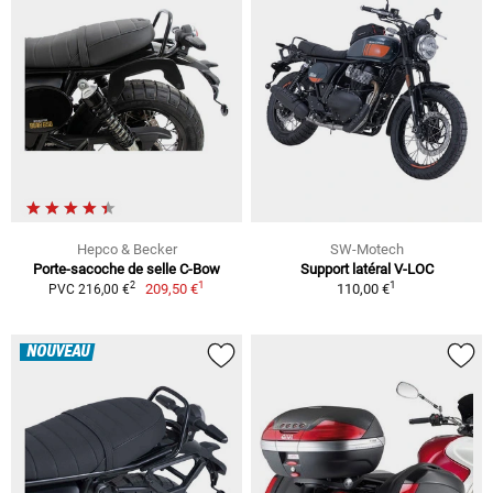
Hepco & Becker
SW-Motech
Porte-sacoche de selle C-Bow
Support latéral V-LOC
1
1
2
209,50 €
110,00 €
PVC 216,00 €
NOUVEAU