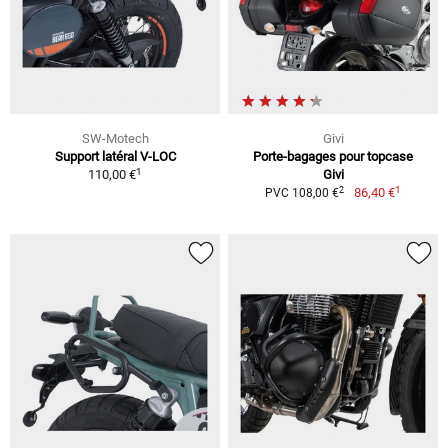
SW-Motech
Givi
Support latéral V-LOC
Porte-bagages pour topcase
1
110,00 €
Givi
1
2
86,40 €
PVC 108,00 €