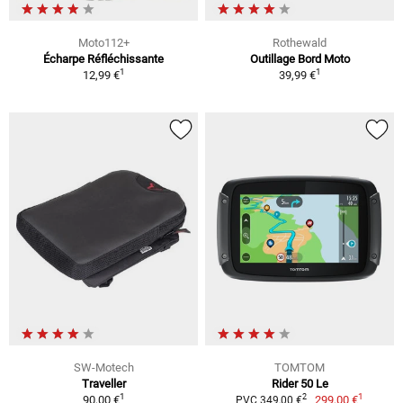
Moto112+
Rothewald
Écharpe Réfléchissante
Outillage Bord Moto
1
1
12,99 €
39,99 €
SW-Motech
TOMTOM
Traveller
Rider 50 Le
1
1
2
90,00 €
299,00 €
PVC 349,00 €