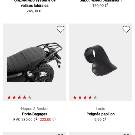
URBAN ABS système de
Sabot Moteur Aluminium
1
valises latérales
160,00 €
1
245,00 €
Hepco & Becker
Louis
Porte-Bagages
Poignée papillon
1
1
2
223,00 €
9,99 €
PVC 230,00 €