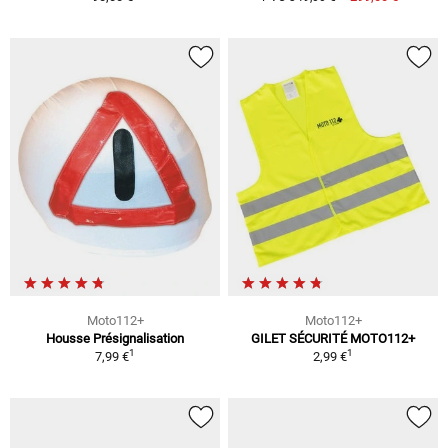
Moto112+
Moto112+
Housse Présignalisation
GILET SÉCURITÉ MOTO112+
1
1
7,99 €
2,99 €