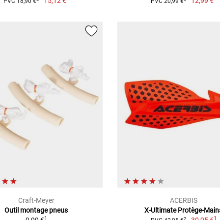
15,12 €
12,99 €
PVC 18,90 €
PVC 20,99 €
Craft-Meyer
ACERBIS
Outil montage pneus
X-Ultimate Protège-Main
1
1
2