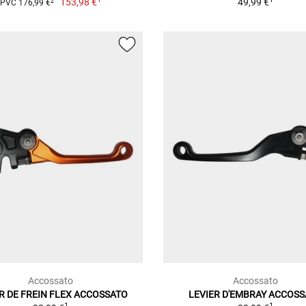
153,98 €
49,99 €
2
PVC 176,99 €
Accossato
Accossato
R DE FREIN FLEX ACCOSSATO
LEVIER D'EMBRAY ACCOS
1
1