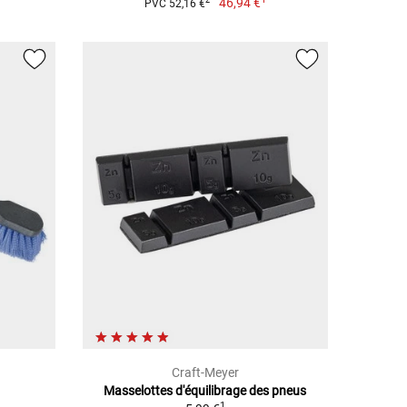
46,94 €
2
PVC 52,16 €
Craft-Meyer
Masselottes d'équilibrage des pneus
1