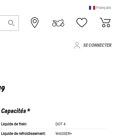
Français
SE CONNECTER
19
Capacités *
Liquide de frein:
DOT 4
Liquide de refroidissement:
WASSER+