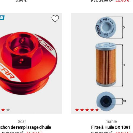
8,99 €
20,90 €
PVC 24,99 €
AU
Scar
mahle
chon de remplissage d'huile
Filtre à Huile OX 1091
1
1
2
2