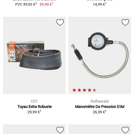
1
1
2
59,99 €
14,99 €
PVC 89,90 €
CST
Rothewald
Tuyau Extra Robuste
Manomètre De Pression D'Air
1
1
29,99 €
26,99 €