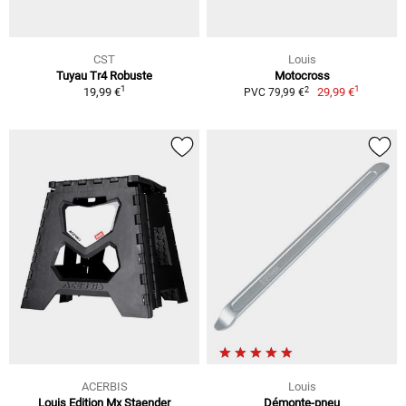
CST
Louis
Tuyau Tr4 Robuste
Motocross
1
1
2
19,99 €
29,99 €
PVC 79,99 €
ACERBIS
Louis
Louis Edition Mx Staender
Démonte-pneu