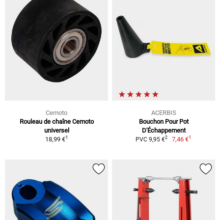
Cemoto
ACERBIS
Rouleau de chaîne Cemoto
Bouchon Pour Pot
universel
D'Échappement
1
1
2
18,99 €
7,46 €
PVC 9,95 €