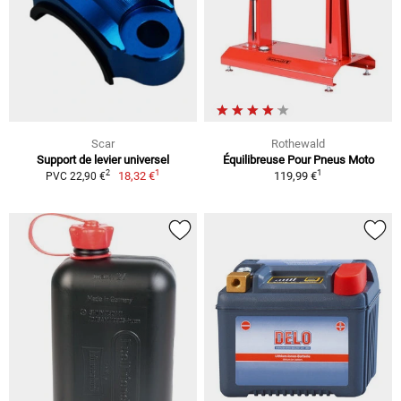
Scar
Rothewald
Support de levier universel
Équilibreuse Pour Pneus Moto
1
1
2
18,32 €
119,99 €
PVC 22,90 €