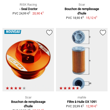
RISK Racing
Scar
- Seal Doctor
Bouchon de remplissage
1
2
20,90 €
d'huile
PVC 24,99 €
1
2
15,12 €
PVC 18,90 €
NOUVEAU
Scar
mahle
Bouchon de remplissage
Filtre à Huile OX 1091
1
2
d'huile
12,99 €
PVC 20,99 €
1
2