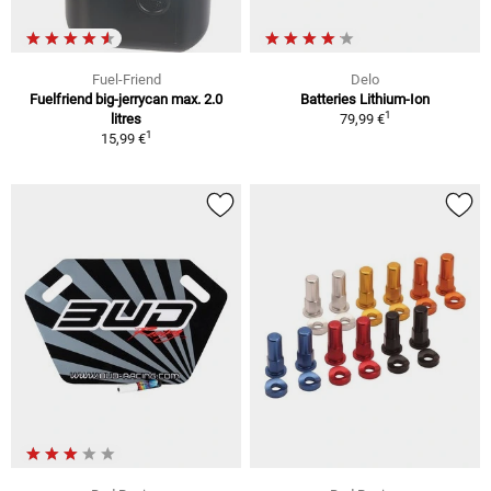
Fuel-Friend
Delo
Fuelfriend big-jerrycan max. 2.0
Batteries Lithium-Ion
1
litres
79,99 €
1
15,99 €