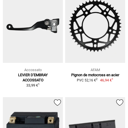
Accossato
AFAM
LEVIER D'EMBRAY
Pignon de motocross en acier
1
2
ACCOSSATO
46,94 €
PVC 52,16 €
1
33,99 €