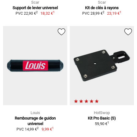
Scar
Scar
Support de levier universel
Kit de clés à rayons
1
1
2
2
18,32 €
23,19 €
PVC 22,90 €
PVC 28,99 €
Louis
HotSwop
Rembourrage de guidon
Kit Pro Basic (S)
1
universel
59,90 €
1
2
9,99 €
PVC 14,99 €