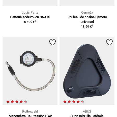
Louis Parts
Cemoto
Batterie sodium-ion SNA7S
Rouleau de chaîne Cemoto
1
69,99 €
universel
1
18,99 €
Rothewald
ABUS
Manomètre De Pression D'Air
Supp Béquille Latérale