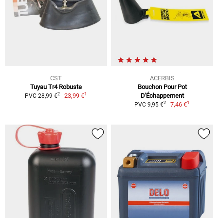
CST
ACERBIS
Tuyau Tr4 Robuste
Bouchon Pour Pot
1
2
23,99 €
D'Échappement
PVC 28,99 €
1
2
7,46 €
PVC 9,95 €