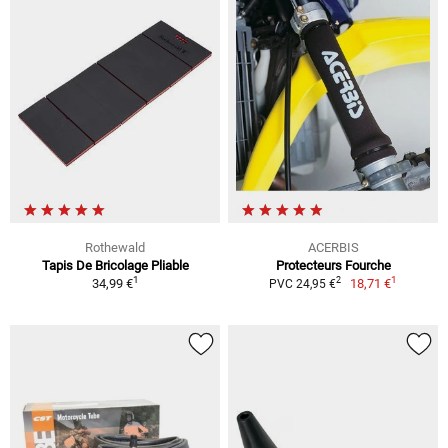
Rothewald
ACERBIS
Tapis De Bricolage Pliable
Protecteurs Fourche
1
1
2
34,99 €
18,71 €
PVC 24,95 €