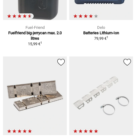
Fuel-Friend
Delo
Fuelfriend big-jerrycan max. 2.0
Batteries Lithium-Ion
1
litres
79,99 €
1
15,99 €