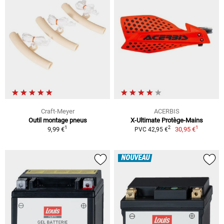
Craft-Meyer
ACERBIS
Outil montage pneus
X-Ultimate Protège-Mains
1
1
2
9,99 €
30,95 €
PVC 42,95 €
NOUVEAU