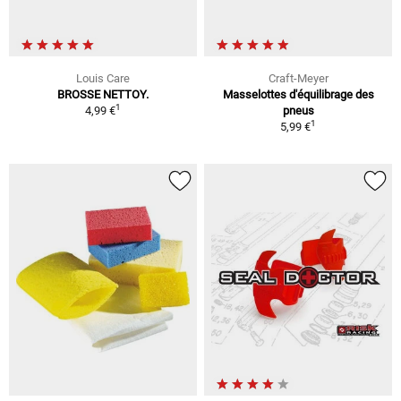
Louis Care
Craft-Meyer
BROSSE NETTOY.
Masselottes d'équilibrage des
1
4,99 €
pneus
1
5,99 €