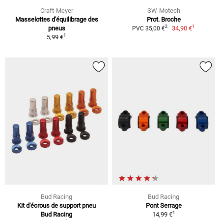
Craft-Meyer
SW-Motech
Masselottes d'équilibrage des
Prot. Broche
1
2
pneus
34,90 €
PVC 35,00 €
1
5,99 €
Bud Racing
Bud Racing
Kit d'écrous de support pneu
Pont Serrage
1
Bud Racing
14,99 €