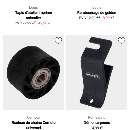
Louis
Louis
Tapis d'atelier imprimé
Rembourrage de guidon
1
2
animalier
8,99 €
PVC 12,99 €
1
2
49,90 €
PVC 79,99 €
Cemoto
Rothewald
Rouleau de chaîne Cemoto
Démonte-pneus
1
universel
14,99 €