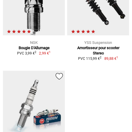
NGK
YSS Suspension
Bougie D'Allumage
Amortisseur pour scooter
1
2
2,99 €
Stereo
PVC 3,99 €
1
2
89,88 €
PVC 115,99 €