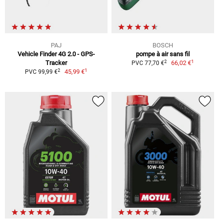
PAJ
BOSCH
Vehicle Finder 4G 2.0 - GPS-
pompe à air sans fil
1
2
Tracker
66,02 €
PVC 77,70 €
1
2
45,99 €
PVC 99,99 €