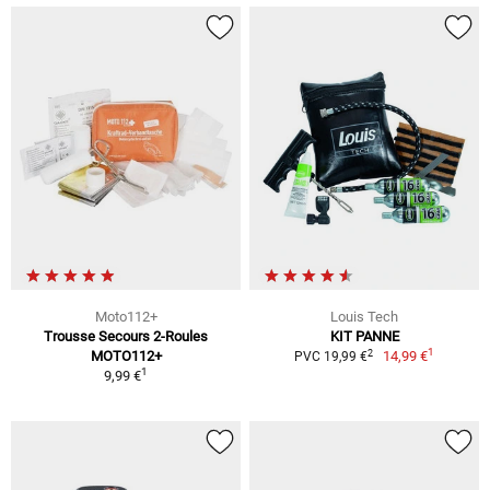
Moto112+
Louis Tech
Trousse Secours 2-Roules
KIT PANNE
1
2
MOTO112+
14,99 €
PVC 19,99 €
1
9,99 €