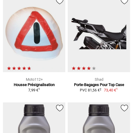
Moto112+
Shad
Housse Présignalisation
Porte-Bagages Pour Top Case
1
1
2
7,99 €
73,40 €
PVC 81,56 €