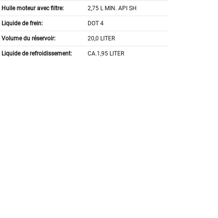
Huile moteur avec filtre:
2,75 L MIN. API SH
Liquide de frein:
DOT 4
Volume du réservoir:
20,0 LITER
Liquide de refroidissement:
CA.1,95 LITER