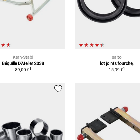
Kern-Stabi
saito
Béquille D'Atelier 2038
lot joints fourche,
1
1
89,00 €
15,99 €