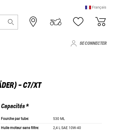
Français
SE CONNECTER
DER) - C7/XT
Capacités *
Fourche par tube:
530 ML
Huile moteur sans filtre:
2,4 L SAE 10W-40