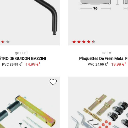
gazzini
saito
ÉTRO DE GUIDON GAZZINI
Plaquettes De Frein Metal Fr
1
1
14,99 €
19,99 €
2
2
PVC 39,99 €
PVC 24,99 €