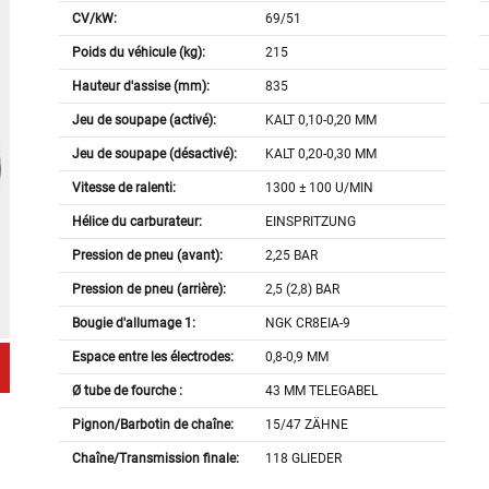
CV/kW:
69/51
Poids du véhicule (kg):
215
Hauteur d'assise (mm):
835
Jeu de soupape (activé):
KALT 0,10-0,20 MM
Jeu de soupape (désactivé):
KALT 0,20-0,30 MM
Vitesse de ralenti:
1300 ± 100 U/MIN
Hélice du carburateur:
EINSPRITZUNG
Pression de pneu (avant):
2,25 BAR
Pression de pneu (arrière):
2,5 (2,8) BAR
Bougie d'allumage 1:
NGK CR8EIA-9
Espace entre les électrodes:
0,8-0,9 MM
Ø tube de fourche :
43 MM TELEGABEL
Pignon/Barbotin de chaîne:
15/47 ZÄHNE
Chaîne/Transmission finale:
118 GLIEDER