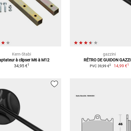
Kern-Stabi
gazzini
ptateur à clipser M6 à M12
RÉTRO DE GUIDON GAZZI
1
1
34,95 €
14,99 €
2
PVC 39,99 €