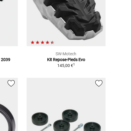
SW-Motech
i 2039
Kit Repose-Pieds Evo
1
145,00 €