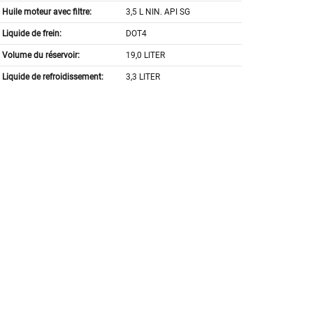
Huile moteur avec filtre:
3,5 L NIN. API SG
Liquide de frein:
DOT4
Volume du réservoir:
19,0 LITER
Liquide de refroidissement:
3,3 LITER