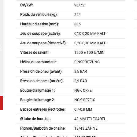
CV/kW:
98/72
Poids du véhicule (kg):
254
Hauteur d'assise (mm):
805
Jeu de soupape (activé):
0,10-0,20 MM KALT
Jeu de soupape (désactivé):
0,20-0,30 MM KALT
Vitesse de ralenti:
1200 ± 100 U/MIN
Hélice du carburateur:
EINSPRITZUNG
Pression de pneu (avant):
2,5 BAR
Pression de pneu (arrière):
2,9 BAR
Bougie d'allumage 1:
NGK CR7E
Bougie d'allumage 2:
NGK CR7EIX
Espace entre les électrodes:
0,7-0,8 MM
Ø tube de fourche :
43 MM TELEGABEL
Pignon/Barbotin de chaîne:
18/43 ZÄHNE