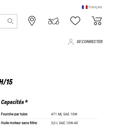
Français
SE CONNECTER
H/15
Capacités *
Fourche par tube:
471 ML SAE 10W
Huile moteur sans filtre:
3,0 L SAE 10W-40