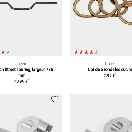
gazzini
Louis
n Street Touring, largeur 785
Lot de 5 rondelles cuivr
1
mm
2,99 €
1
49,99 €