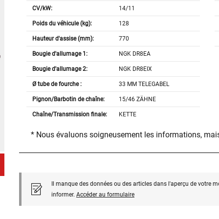
CV/kW:
14/11
Poids du véhicule (kg):
128
Hauteur d'assise (mm):
770
Bougie d'allumage 1:
NGK DR8EA
Bougie d'allumage 2:
NGK DR8EIX
Ø tube de fourche :
33 MM TELEGABEL
Pignon/Barbotin de chaîne:
15/46 ZÄHNE
Chaîne/Transmission finale:
KETTE
* Nous évaluons soigneusement les informations, mais
Il manque des données ou des articles dans l'aperçu de votre m
informer.
Accéder au formulaire