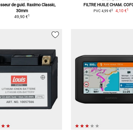
seur de guid. Raximo Classic,
FILTRE HUILE CHAM. COF
1
30mm
4,10 €
2
PVC 4,99 €
1
49,90 €