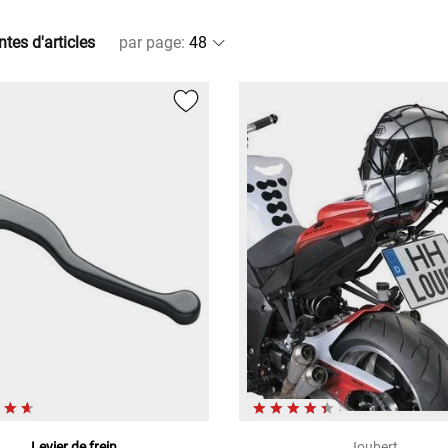
ntes d'articles
par page
:
Levier de frein
Joubert