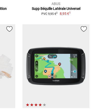
ABUS
ition
Supp Béquille Latérale Universel
1
8,95 €
2
PVC 9,95 €