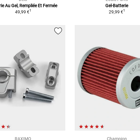
rie Au Gel, Rempliée Et Fermée
Gel-Batterie
1
1
49,99 €
29,99 €
RAXIMO
Champion