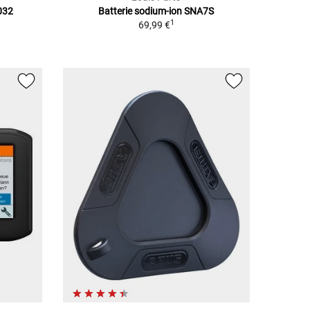
032
Batterie sodium-ion SNA7S
1
69,99 €