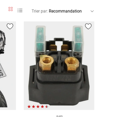
Trier par
:
JMP