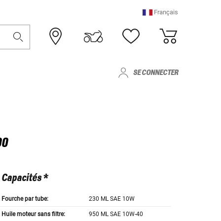
Français
SE CONNECTER
00
Capacités *
Fourche par tube:
230 ML SAE 10W
Huile moteur sans filtre:
950 ML SAE 10W-40