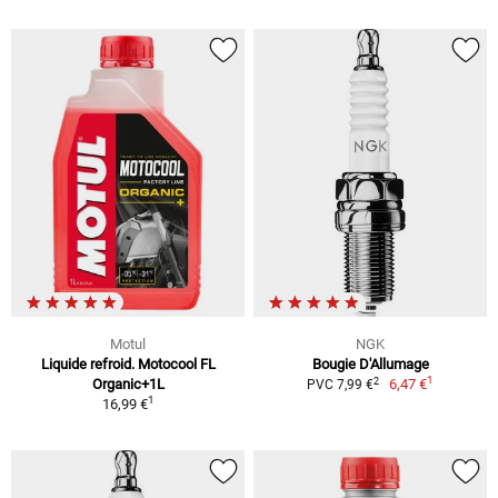
Motul
NGK
Liquide refroid. Motocool FL
Bougie D'Allumage
1
2
Organic+1L
6,47 €
PVC 7,99 €
1
16,99 €