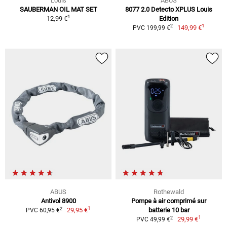
Louis
ABUS
SAUBERMAN OIL MAT SET
8077 2.0 Detecto XPLUS Louis
1
12,99 €
Edition
1
2
149,99 €
PVC 199,99 €
ABUS
Rothewald
Antivol 8900
Pompe à air comprimé sur
1
2
29,95 €
batterie 10 bar
PVC 60,95 €
1
2
29,99 €
PVC 49,99 €