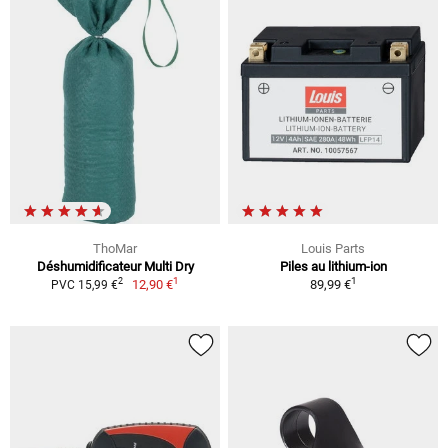
ThoMar
Louis Parts
Déshumidificateur Multi Dry
Piles au lithium-ion
1
1
2
12,90 €
89,99 €
PVC 15,99 €