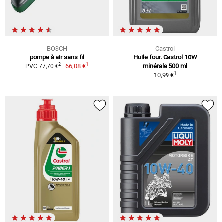
BOSCH
Castrol
pompe à air sans fil
Huile four. Castrol 10W
1
2
66,08 €
minérale 500 ml
PVC 77,70 €
1
10,99 €