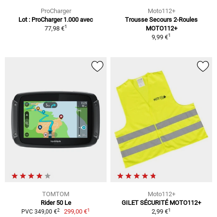
ProCharger
Moto112+
Lot : ProCharger 1.000 avec
Trousse Secours 2-Roules
1
77,98 €
MOTO112+
1
9,99 €
TOMTOM
Moto112+
Rider 50 Le
GILET SÉCURITÉ MOTO112+
1
1
2
299,00 €
2,99 €
PVC 349,00 €