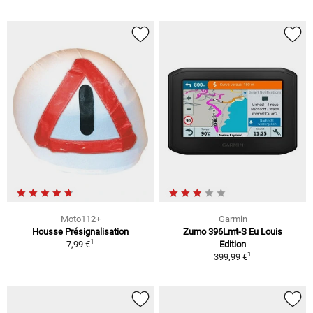
Moto112+
Garmin
Housse Présignalisation
Zumo 396Lmt-S Eu Louis
1
7,99 €
Edition
1
399,99 €