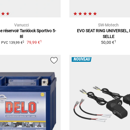
Vanucci
SW-Motech
 réservoir Tanklock Sportivo 5-
EVO SEAT RING UNIVERSEL,
8l
SELLE
1
1
79,99 €
50,00 €
2
PVC 139,99 €
NOUVEAU