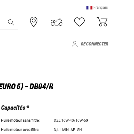
Français
SE CONNECTER
EURO 5) - DB04/R
Capacités *
Huile moteur sans filtre:
3,2L 10W-40/10W-50
Huile moteur avec filtre:
3,4 L MIN. API SH