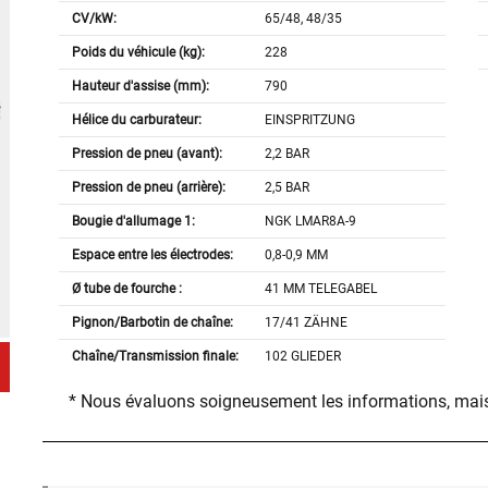
CV/kW:
65/48, 48/35
Poids du véhicule (kg):
228
Hauteur d'assise (mm):
790
Hélice du carburateur:
EINSPRITZUNG
Pression de pneu (avant):
2,2 BAR
Pression de pneu (arrière):
2,5 BAR
Bougie d'allumage 1:
NGK LMAR8A-9
Espace entre les électrodes:
0,8-0,9 MM
Ø tube de fourche :
41 MM TELEGABEL
Pignon/Barbotin de chaîne:
17/41 ZÄHNE
Chaîne/Transmission finale:
102 GLIEDER
* Nous évaluons soigneusement les informations, mais