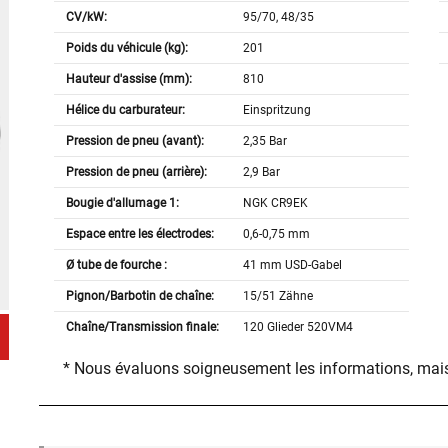
CV/kW:
95/70, 48/35
Poids du véhicule (kg):
201
Hauteur d'assise (mm):
810
Hélice du carburateur:
Einspritzung
Pression de pneu (avant):
2,35 Bar
Pression de pneu (arrière):
2,9 Bar
Bougie d'allumage 1:
NGK CR9EK
Espace entre les électrodes:
0,6-0,75 mm
Ø tube de fourche :
41 mm USD-Gabel
Pignon/Barbotin de chaîne:
15/51 Zähne
Chaîne/Transmission finale:
120 Glieder 520VM4
* Nous évaluons soigneusement les informations, mais