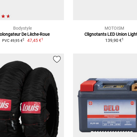
Bodystyle
MOTOISM
olongateur De Lèche-Roue
Clignotants LED Union Ligh
1
1
47,45 €
139,90 €
2
PVC 49,95 €