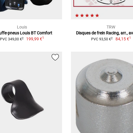
Louis
TRW
ffe-pneus Louis BT Comfort
Disques de frein Racing, arr., 
1
1
199,99 €
84,15 €
2
2
PVC 349,00 €
PVC 93,50 €