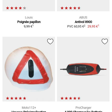
Louis
ABUS
Poignée papillon
Antivol 8900
1
1
2
9,99 €
29,95 €
PVC 60,95 €
Moto112+
ProCharger