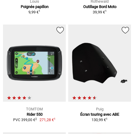
Louis
Rothewald
Poignée papillon
Outillage Bord Moto
1
1
9,99 €
39,99 €
TOMTOM
Puig
Rider 550
Écran touring avec ABE
1
1
2
271,28 €
130,99 €
PVC 399,00 €