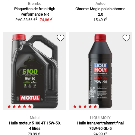
Brembo
Autec
Plaquettes de frein High
Chrome-Magic polish chrome
Performance NR
2.0
1
1
2
74,86 €
15,49 €
PVC 83,66 €
Motul
LIQUI MOLY
Huile moteur 5100 4T 15W-50,
Huile trans/entraînmnt final
4 litres
75W-90 GL-5
1
1
79,99 €
24,99 €