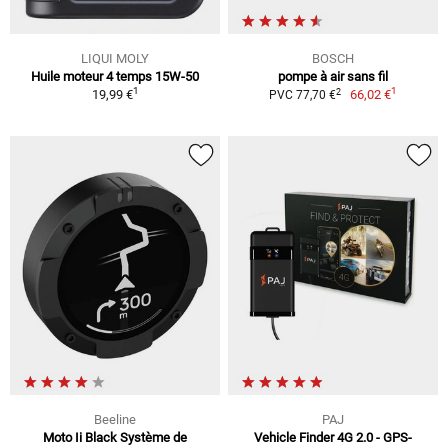
LIQUI MOLY
BOSCH
Huile moteur 4 temps 15W-50
pompe à air sans fil
1
1
2
19,99 €
66,02 €
PVC 77,70 €
Beeline
PAJ
Moto Ii Black Système de
Vehicle Finder 4G 2.0 - GPS-