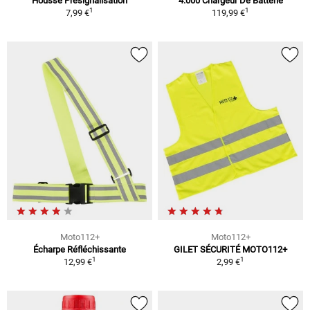
Housse Présignalisation
4.000 Chargeur De Batterie
1
1
7,99 €
119,99 €
Moto112+
Moto112+
Écharpe Réfléchissante
GILET SÉCURITÉ MOTO112+
1
1
12,99 €
2,99 €