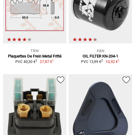
TRW
K&N
Plaquettes De Frein Metal Fritté
OIL FILTER KN-204-1
1
1
2
2
27,87 €
10,92 €
PVC 40,30 €
PVC 13,99 €