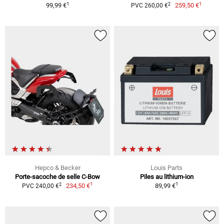
1
1
2
99,99 €
259,50 €
PVC 260,00 €
Hepco & Becker
Louis Parts
Porte-sacoche de selle C-Bow
Piles au lithium-ion
1
1
2
234,50 €
89,99 €
PVC 240,00 €