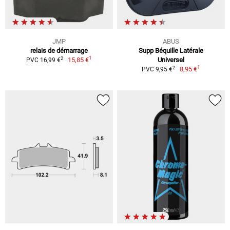
JMP
ABUS
relais de démarrage
Supp Béquille Latérale
1
2
15,85 €
Universel
PVC 16,99 €
1
2
8,95 €
PVC 9,95 €