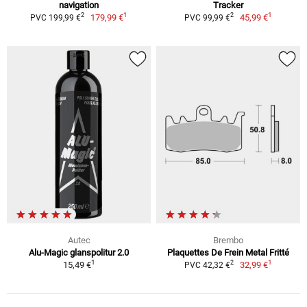
navigation
Tracker
1
1
2
2
179,99 €
45,99 €
PVC 199,99 €
PVC 99,99 €
Autec
Brembo
Alu-Magic glanspolitur 2.0
Plaquettes De Frein Metal Fritté
1
1
2
15,49 €
32,99 €
PVC 42,32 €