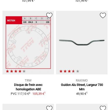
101,99 €
101,99 €
TRW
RAXIMO
Disque de frein avec
Guidon Alu Street, Largeur 730
homologation ABE
Mm
1
1
2
105,39 €
49,90 €
PVC 117,10 €