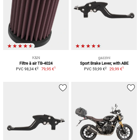
K&N
gazzini
Filtre à air TB-4024
Sport Brake Lever, with ABE
1
1
2
2
79,95 €
29,99 €
PVC 98,34 €
PVC 59,99 €