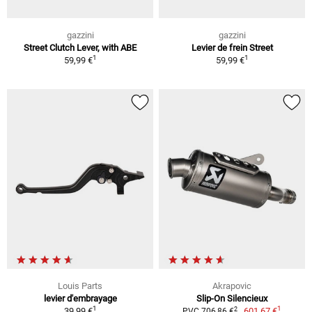
gazzini
gazzini
Street Clutch Lever, with ABE
Levier de frein Street
1
1
59,99 €
59,99 €
Louis Parts
Akrapovic
levier d'embrayage
Slip-On Silencieux
1
1
2
39,99 €
601,67 €
PVC 706,86 €