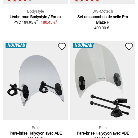
Bodystyle
SW-Motech
Lèche-roue Bodystyle / Ermax
Set de sacoches de selle Pro
1
2
180,45 €
Blaze H
PVC 189,95 €
1
400,00 €
NOUVEAU
NOUVEAU
Puig
Puig
Pare-brise Halycyon avec ABE
Pare-brise Halycyon avec ABE
1
1