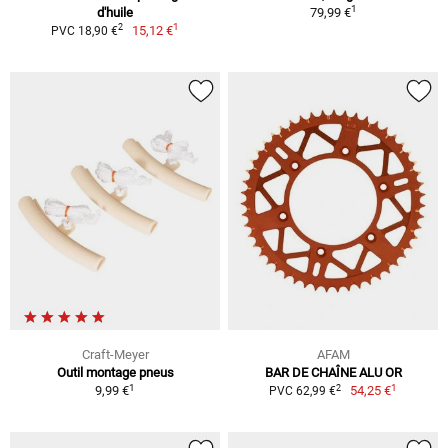
1
d'huile
79,99 €
1
2
15,12 €
PVC 18,90 €
Craft-Meyer
AFAM
Outil montage pneus
BAR DE CHAÎNE ALU OR
1
1
2
9,99 €
54,25 €
PVC 62,99 €