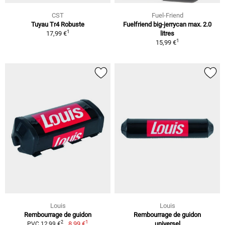
CST
Fuel-Friend
Tuyau Tr4 Robuste
Fuelfriend big-jerrycan max. 2.0
1
17,99 €
litres
1
15,99 €
Louis
Louis
Rembourrage de guidon
Rembourrage de guidon
1
2
8,99 €
universel
PVC 12,99 €