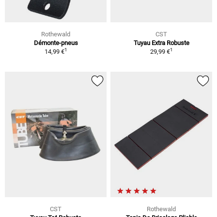
Rothewald
CST
Démonte-pneus
Tuyau Extra Robuste
1
1
14,99 €
29,99 €
CST
Rothewald