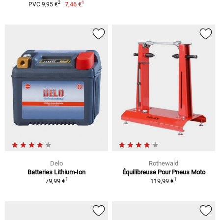
1
2
7,46 €
PVC 9,95 €
Delo
Rothewald
Batteries Lithium-Ion
Équilibreuse Pour Pneus Moto
1
1
79,99 €
119,99 €