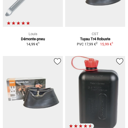
Louis
CST
Démonte-pneu
Tuyau Tr4 Robuste
1
1
2
14,99 €
15,99 €
PVC 17,99 €