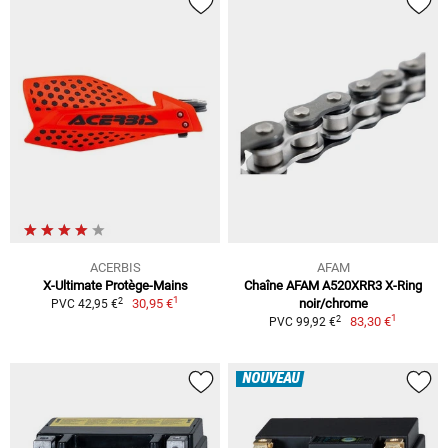
ACERBIS
AFAM
X-Ultimate Protège-Mains
Chaîne AFAM A520XRR3 X-Ring
1
2
30,95 €
noir/chrome
PVC 42,95 €
1
2
83,30 €
PVC 99,92 €
NOUVEAU