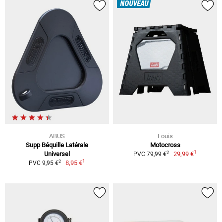
NOUVEAU
ABUS
Louis
Supp Béquille Latérale
Motocross
1
2
Universel
29,99 €
PVC 79,99 €
1
2
8,95 €
PVC 9,95 €