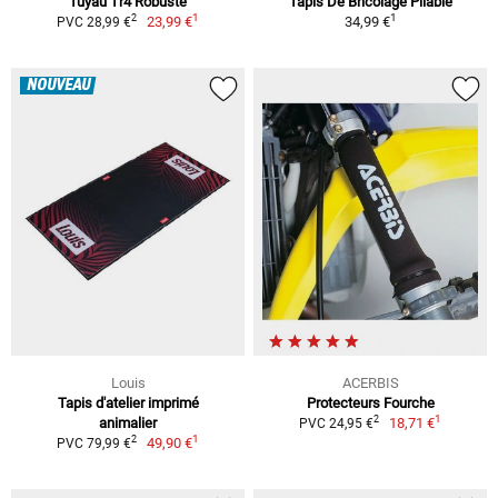
Tuyau Tr4 Robuste
Tapis De Bricolage Pliable
1
1
2
23,99 €
34,99 €
PVC 28,99 €
NOUVEAU
Louis
ACERBIS
Tapis d'atelier imprimé
Protecteurs Fourche
1
2
animalier
18,71 €
PVC 24,95 €
1
2
49,90 €
PVC 79,99 €