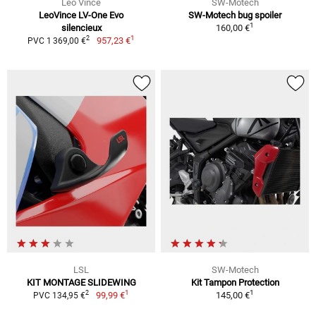
Leo Vince
SW-Motech
LeoVince LV-One Evo
SW-Motech bug spoiler
1
silencieux
160,00 €
1
2
957,23 €
PVC 1 369,00 €
LSL
SW-Motech
KIT MONTAGE SLIDEWING
Kit Tampon Protection
1
1
2
99,99 €
145,00 €
PVC 134,95 €