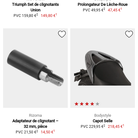
Triumph Set de clignotants
Prolongateur De Lèche-Roue
1
2
Union
47,45 €
PVC 49,95 €
1
2
149,80 €
PVC 159,80 €
Rizoma
Bodystyle
Adaptateur de clignotant –
Capot Selle
1
2
32 mm, pièce
218,45 €
PVC 229,95 €
1
2
14,50 €
PVC 21,50 €