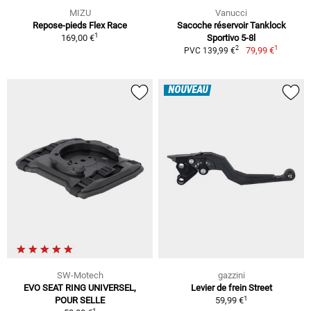
MIZU
Vanucci
Repose-pieds Flex Race
Sacoche réservoir Tanklock
1
169,00 €
Sportivo 5-8l
1
2
79,99 €
PVC 139,99 €
NOUVEAU
SW-Motech
gazzini
EVO SEAT RING UNIVERSEL,
Levier de frein Street
1
POUR SELLE
59,99 €
1