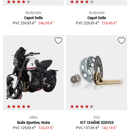
Bodystyle
Bodystyle
Capot Selle
Capot Selle
1
1
2
2
246,95 €
218,45 €
PVC 259,95 €
PVC 229,95 €
MRA
DID
Bulle Sportive, Noire
KIT CHAÎNE 520VX3
1
1
2
2
123,41 €
142,19 €
PVC 129,90 €
PVC 157,99 €