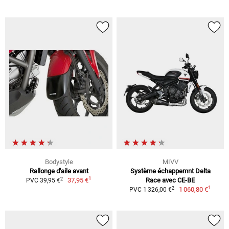
Bodystyle
MIVV
Rallonge d'aile avant
Système échappemnt Delta
1
2
37,95 €
Race avec CE-BE
PVC 39,95 €
1
2
1 060,80 €
PVC 1 326,00 €