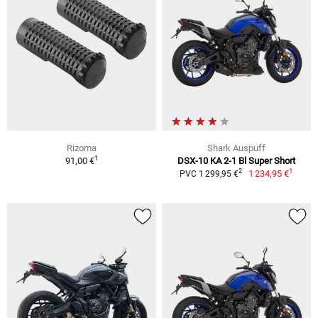
Rizoma
Shark Auspuff
1
91,00 €
DSX-10 KA 2-1 Bl Super Short
1
2
1 234,95 €
PVC 1 299,95 €