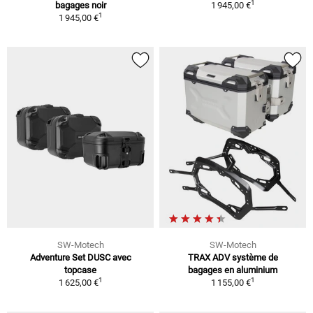
1
bagages noir
1 945,00 €
1
1 945,00 €
SW-Motech
SW-Motech
Adventure Set DUSC avec
TRAX ADV système de
topcase
bagages en aluminium
1
1
1 625,00 €
1 155,00 €