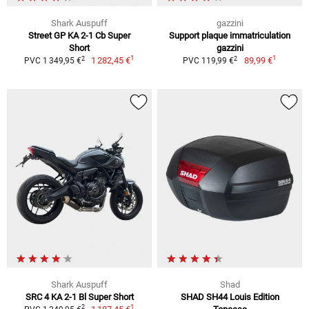
Shark Auspuff
gazzini
Street GP KA 2-1 Cb Super
Support plaque immatriculation
Short
gazzini
1
1
2
2
1 282,45 €
89,99 €
PVC 1 349,95 €
PVC 119,99 €
Shark Auspuff
Shad
SRC 4 KA 2-1 Bl Super Short
SHAD SH44 Louis Edition
1
2