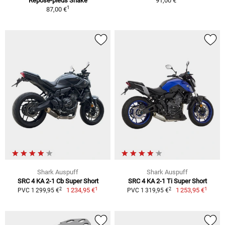
Repose-pieds Snake
91,00 €
1
87,00 €
Shark Auspuff
Shark Auspuff
SRC 4 KA 2-1 Cb Super Short
SRC 4 KA 2-1 Ti Super Short
1
1
2
2
1 234,95 €
1 253,95 €
PVC 1 299,95 €
PVC 1 319,95 €