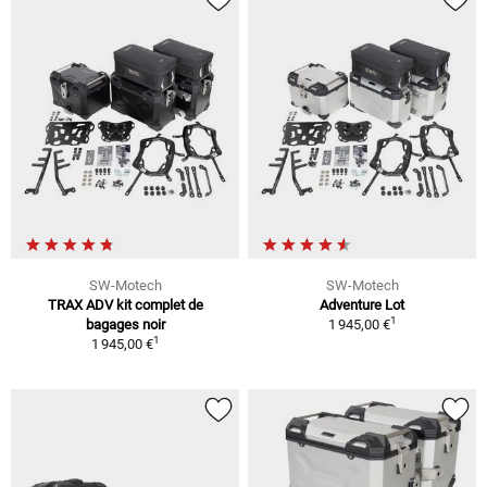
SW-Motech
SW-Motech
TRAX ADV kit complet de
Adventure Lot
1
bagages noir
1 945,00 €
1
1 945,00 €