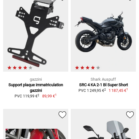
gazzini
Shark Auspuff
Support plaque immatriculation
SRC 4 KA 2-1 Bl Super Short
1
2
gazzini
1 187,45 €
PVC 1 249,95 €
1
2
89,99 €
PVC 119,99 €