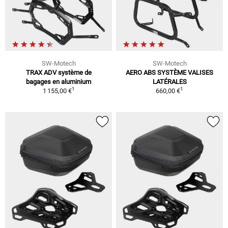
SW-Motech
SW-Motech
TRAX ADV système de
AERO ABS SYSTÈME VALISES
bagages en aluminium
LATÉRALES
1
1
1 155,00 €
660,00 €