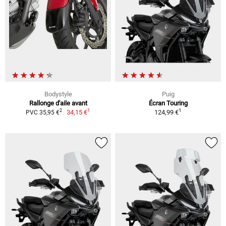
Bodystyle
Puig
Rallonge d'aile avant
Écran Touring
1
1
2
34,15 €
124,99 €
PVC 35,95 €