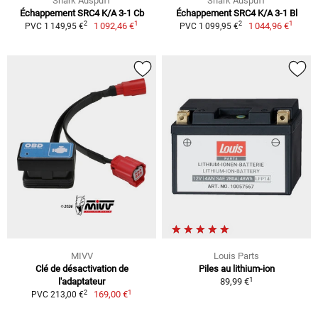
Shark Auspuff
Shark Auspuff
Échappement SRC4 K/A 3-1 Cb
Échappement SRC4 K/A 3-1 Bl
1
1
2
2
1 092,46 €
1 044,96 €
PVC 1 149,95 €
PVC 1 099,95 €
MIVV
Louis Parts
Clé de désactivation de
Piles au lithium-ion
1
l'adaptateur
89,99 €
1
2
169,00 €
PVC 213,00 €