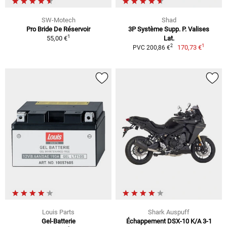
SW-Motech
Shad
Pro Bride De Réservoir
3P Système Supp. P. Valises
1
55,00 €
Lat.
1
2
170,73 €
PVC 200,86 €
Louis Parts
Shark Auspuff
Gel-Batterie
Échappement DSX-10 K/A 3-1