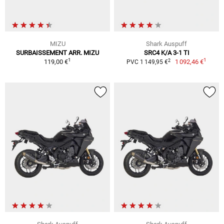
MIZU
Shark Auspuff
SURBAISSEMENT ARR. MIZU
SRC4 K/A 3-1 TI
1
1
2
119,00 €
1 092,46 €
PVC 1 149,95 €