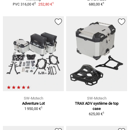
1
1
2
252,80 €
680,00 €
PVC 316,00 €
SW-Motech
SW-Motech
Adventure Lot
TRAX ADV système de top
1
1 950,00 €
case
1
625,00 €