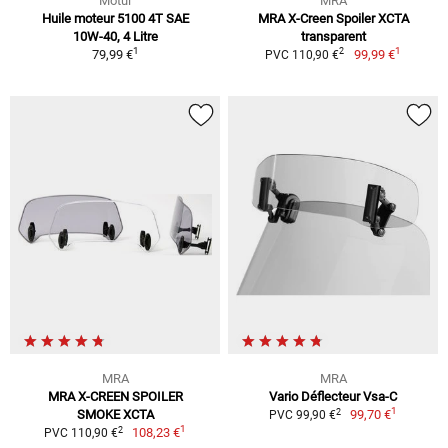
Motul
MRA
Huile moteur 5100 4T SAE
MRA X-Creen Spoiler XCTA
10W-40, 4 Litre
transparent
1
1
2
79,99 €
99,99 €
PVC 110,90 €
MRA
MRA
MRA X-CREEN SPOILER
Vario Déflecteur Vsa-C
1
2
SMOKE XCTA
99,70 €
PVC 99,90 €
1
2
108,23 €
PVC 110,90 €