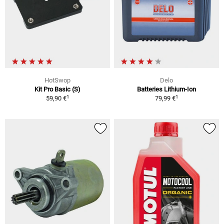
HotSwop
Delo
Kit Pro Basic (S)
Batteries Lithium-Ion
1
1
59,90 €
79,99 €