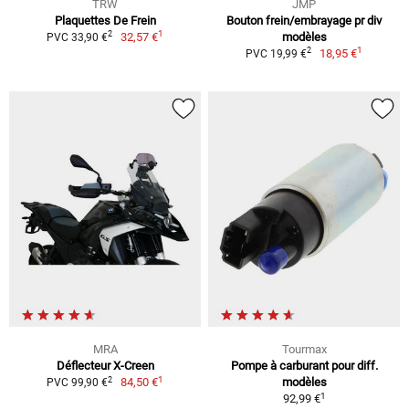
TRW
JMP
Plaquettes De Frein
Bouton frein/embrayage pr div
1
2
32,57 €
modèles
PVC 33,90 €
1
2
18,95 €
PVC 19,99 €
MRA
Tourmax
Déflecteur X-Creen
Pompe à carburant pour diff.
1
2
84,50 €
modèles
PVC 99,90 €
1
92,99 €