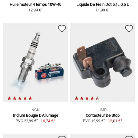
Huile moteur 4 temps 10W-40
Liquide De Frein Dot 5.1., 0,5 L
1
1
12,99 €
11,99 €
NGK
JMP
Iridium Bougie D'Allumage
Contacteur De Stop
1
1
2
2
16,74 €
12,01 €
PVC 22,99 €
PVC 19,99 €