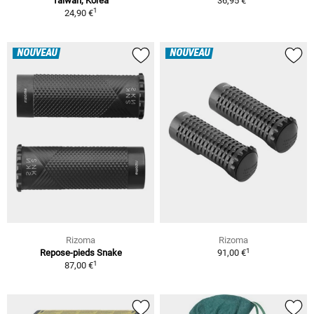
Taiwan, Korea
36,95 €
1
24,90 €
NOUVEAU
NOUVEAU
Rizoma
Rizoma
1
Repose-pieds Snake
91,00 €
1
87,00 €