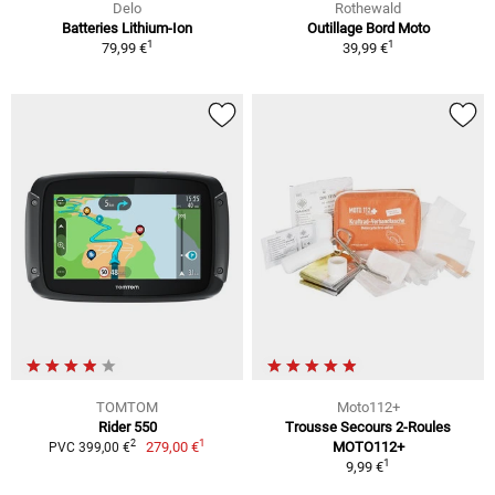
Delo
Rothewald
Batteries Lithium-Ion
Outillage Bord Moto
1
1
79,99 €
39,99 €
TOMTOM
Moto112+
Rider 550
Trousse Secours 2-Roules
1
2
279,00 €
MOTO112+
PVC 399,00 €
1
9,99 €