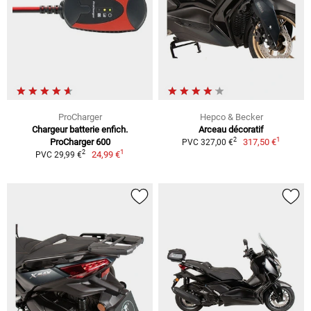
ProCharger
Hepco & Becker
Chargeur batterie enfich.
Arceau décoratif
1
2
ProCharger 600
317,50 €
PVC 327,00 €
1
2
24,99 €
PVC 29,99 €