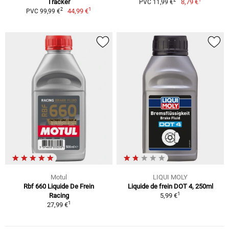
2
Tracker
8,79 €
PVC 11,99 €
1
2
44,99 €
PVC 99,99 €
Motul
LIQUI MOLY
Rbf 660 Liquide De Frein
Liquide de frein DOT 4, 250ml
1
Racing
5,99 €
1
27,99 €