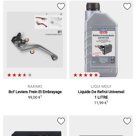
RAXIMO
LIQUI MOLY
Bcf Leviers Frein Et Embrayage
Liquide De Refroi Universel
1
99,00 €
1 LITRE
1
11,99 €