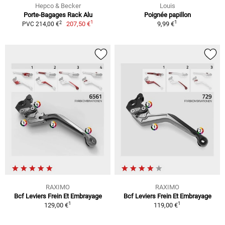
Hepco & Becker
Louis
Porte-Bagages Rack Alu
Poignée papillon
1
1
2
207,50 €
9,99 €
PVC 214,00 €
RAXIMO
RAXIMO
Bcf Leviers Frein Et Embrayage
Bcf Leviers Frein Et Embrayage
1
1
129,00 €
119,00 €