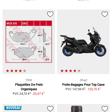
TRW
Shad
Plaquettes De Frein
Porte-Bagages Pour Top Case
1
2
Organiques
125,70 €
PVC 147,99 €
1
2
20,47 €
PVC 24,70 €
NOUVEAU