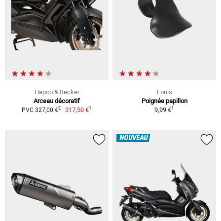
Hepco & Becker
Louis
Arceau décoratif
Poignée papillon
1
1
2
317,50 €
9,99 €
PVC 327,00 €
NOUVEAU