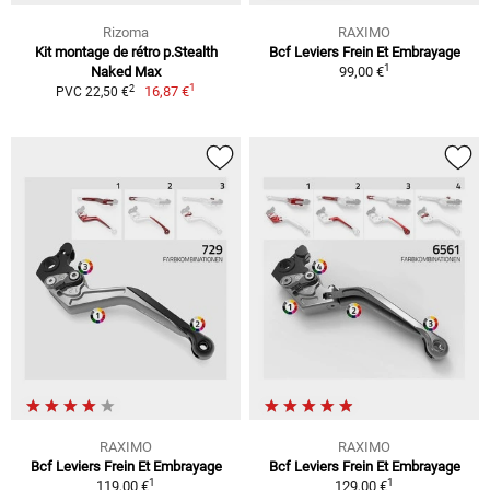
Rizoma
RAXIMO
Kit montage de rétro p.Stealth
Bcf Leviers Frein Et Embrayage
1
Naked Max
99,00 €
1
2
16,87 €
PVC 22,50 €
RAXIMO
RAXIMO
Bcf Leviers Frein Et Embrayage
Bcf Leviers Frein Et Embrayage
1
1
119,00 €
129,00 €