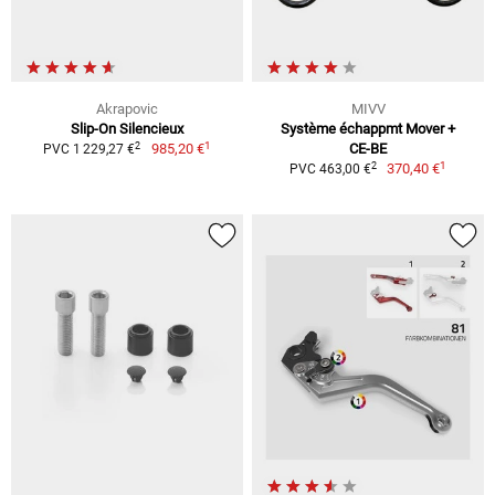
Akrapovic
MIVV
Slip-On Silencieux
Système échappmt Mover +
1
2
985,20 €
CE-BE
PVC 1 229,27 €
1
2
370,40 €
PVC 463,00 €