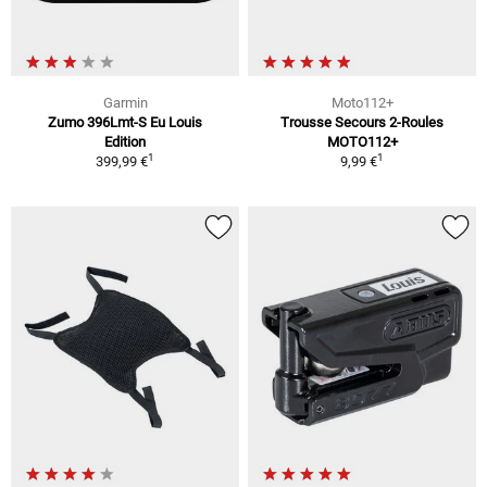
Garmin
Moto112+
Zumo 396Lmt-S Eu Louis
Trousse Secours 2-Roules
Edition
MOTO112+
1
1
399,99 €
9,99 €