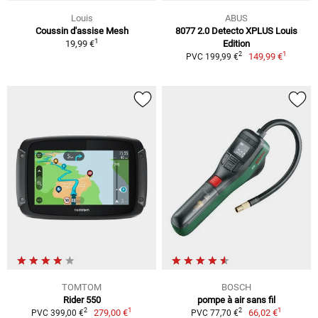
Louis
ABUS
Coussin d'assise Mesh
8077 2.0 Detecto XPLUS Louis
1
19,99 €
Edition
1
2
149,99 €
PVC 199,99 €
TOMTOM
BOSCH
Rider 550
pompe à air sans fil
1
1
2
2
279,00 €
66,02 €
PVC 399,00 €
PVC 77,70 €