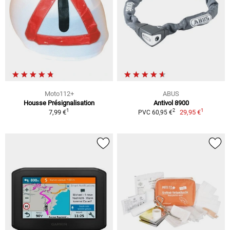
Moto112+
ABUS
Housse Présignalisation
Antivol 8900
1
1
2
7,99 €
29,95 €
PVC 60,95 €