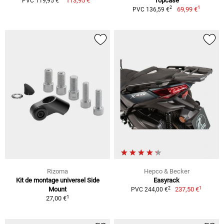
113,95 €
Topcase
PVC 119,95 €
1
2
69,99 €
PVC 136,59 €
Rizoma
Hepco & Becker
Kit de montage universel Side
Easyrack
1
2
Mount
237,50 €
PVC 244,00 €
1
27,00 €