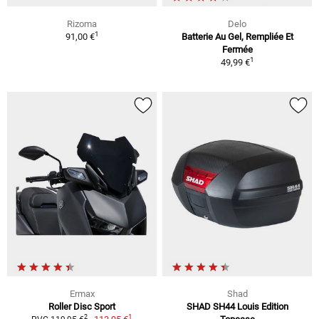
Rizoma
Delo
1
91,00 €
Batterie Au Gel, Rempliée Et
Fermée
1
49,99 €
Ermax
Shad
Roller Disc Sport
SHAD SH44 Louis Edition
1
2