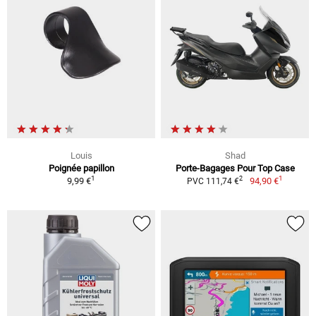
Louis
Shad
Poignée papillon
Porte-Bagages Pour Top Case
1
1
2
9,99 €
94,90 €
PVC 111,74 €