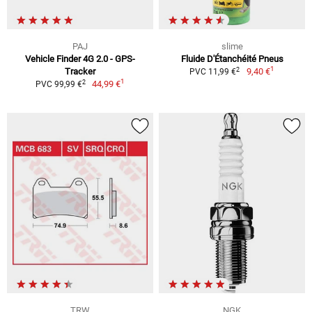
PAJ
slime
Vehicle Finder 4G 2.0 - GPS-
Fluide D'Étanchéité Pneus
1
2
Tracker
9,40 €
PVC 11,99 €
1
2
44,99 €
PVC 99,99 €
TRW
NGK