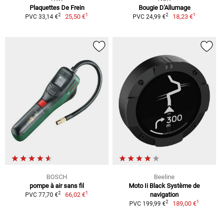
Plaquettes De Frein
Bougie D'Allumage
1
1
2
2
25,50 €
18,23 €
PVC 33,14 €
PVC 24,99 €
BOSCH
Beeline
pompe à air sans fil
Moto Ii Black Système de
1
2
66,02 €
navigation
PVC 77,70 €
1
2
189,00 €
PVC 199,99 €