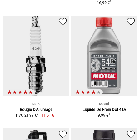
1
16,99 €
NGK
Motul
Bougie D'Allumage
Liquide De Frein Dot 4 Lv
1
1
2
11,61 €
9,99 €
PVC 21,99 €