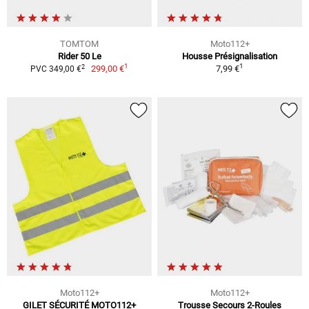
TOMTOM
Moto112+
Rider 50 Le
Housse Présignalisation
1
1
2
299,00 €
7,99 €
PVC 349,00 €
Moto112+
Moto112+
GILET SÉCURITÉ MOTO112+
Trousse Secours 2-Roules