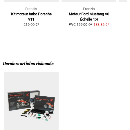
Franzis
Franzis
Kit moteur turbo Porsche
Moteur Ford Mustang V8
911
Échelle 1:4
1
1
2
219,00 €
133,86 €
PVC
199,00 €
P
Derniers articles visionnés