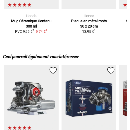
Honda
Honda
Mug Céramique
Contenu
Plaque en métal moto
Mo
300 ml
30 x 20 cm
1
1
2
9,74 €
13,95 €
PVC
9,95 €
Ceci pourrait également vous intéresser