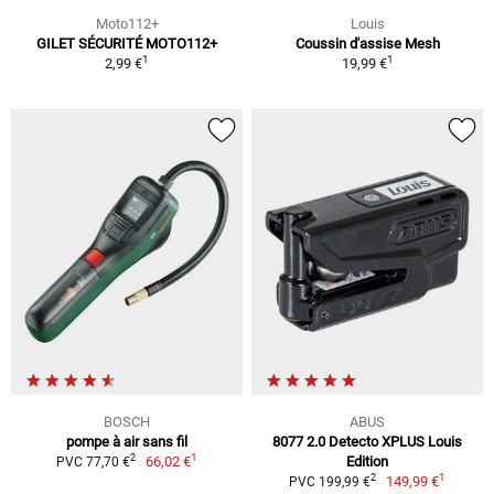
Moto112+
Louis
GILET SÉCURITÉ MOTO112+
Coussin d'assise Mesh
1
1
2,99 €
19,99 €
BOSCH
ABUS
pompe à air sans fil
8077 2.0 Detecto XPLUS Louis
1
2
66,02 €
Edition
PVC 77,70 €
1
2
149,99 €
PVC 199,99 €