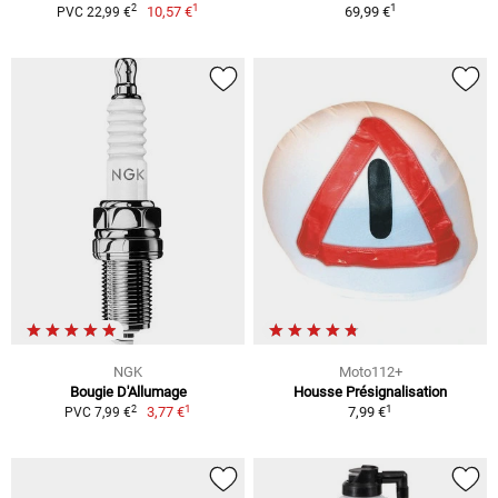
1
1
2
10,57 €
69,99 €
PVC 22,99 €
NGK
Moto112+
Bougie D'Allumage
Housse Présignalisation
1
1
2
3,77 €
7,99 €
PVC 7,99 €