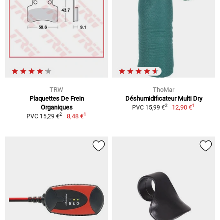
TRW
ThoMar
Plaquettes De Frein
Déshumidificateur Multi Dry
1
2
Organiques
12,90 €
PVC 15,99 €
1
2
8,48 €
PVC 15,29 €