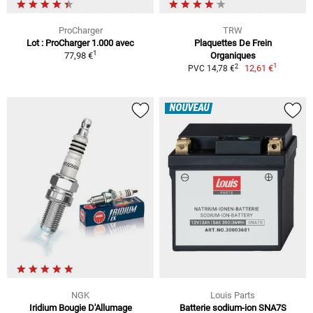
ProCharger
TRW
Lot : ProCharger 1.000 avec
Plaquettes De Frein
1
77,98 €
Organiques
1
2
12,61 €
PVC 14,78 €
NOUVEAU
NGK
Louis Parts
Iridium Bougie D'Allumage
Batterie sodium-ion SNA7S