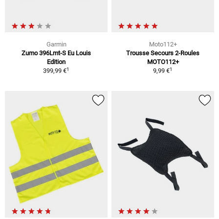
Garmin
Moto112+
Zumo 396Lmt-S Eu Louis
Trousse Secours 2-Roules
Edition
MOTO112+
1
1
399,99 €
9,99 €