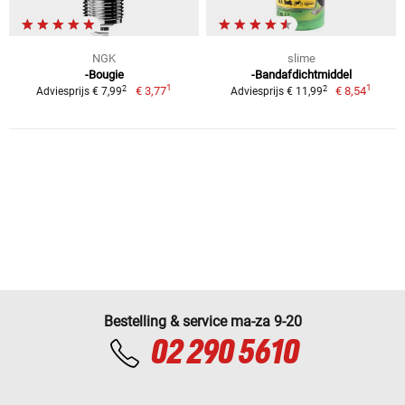
NGK
slime
-Bougie
-Bandafdichtmiddel
1
1
2
2
€ 3,77
€ 8,54
Adviesprijs € 7,99
Adviesprijs € 11,99
Bestelling & service ma-za 9-20
02 290 5610