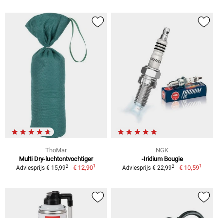
ThoMar
NGK
Multi Dry-luchtontvochtiger
-Iridium Bougie
1
1
2
2
€ 12,90
€ 10,59
Adviesprijs € 15,99
Adviesprijs € 22,99