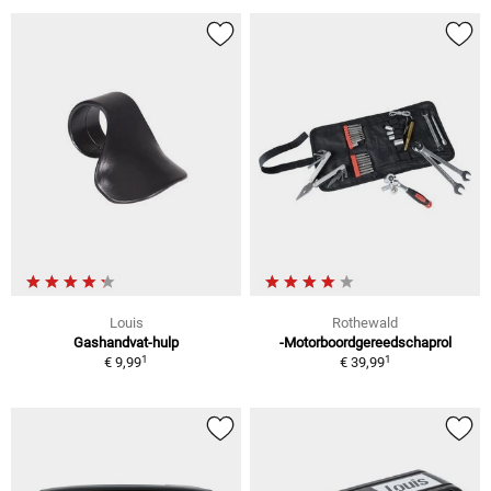
Louis
Rothewald
Gashandvat-hulp
-Motorboordgereedschaprol
1
1
€ 9,99
€ 39,99