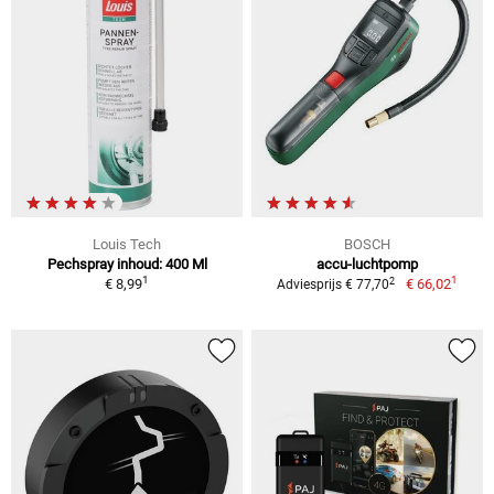
Louis Tech
BOSCH
Pechspray inhoud: 400 Ml
accu-luchtpomp
1
1
2
€ 8,99
€ 66,02
Adviesprijs € 77,70