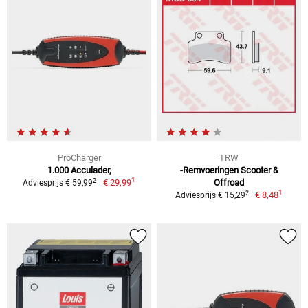
ProCharger
TRW
1.000 Acculader,
-Remvoeringen Scooter &
1
2
€ 29,99
Offroad
Adviesprijs € 59,99
1
2
€ 8,48
Adviesprijs € 15,29