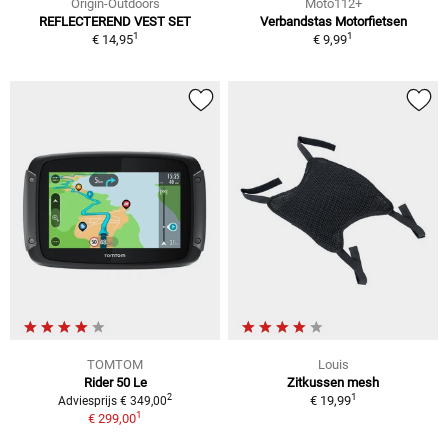
Origin-Outdoors
Moto112+
REFLECTEREND VEST SET
Verbandstas Motorfietsen
1
1
€ 14,95
€ 9,99
TOMTOM
Louis
Rider 50 Le
Zitkussen mesh
1
2
€ 19,99
Adviesprijs € 349,00
1
€ 299,00