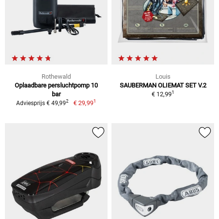
Rothewald
Louis
Oplaadbare persluchtpomp 10
SAUBERMAN OLIEMAT SET V.2
1
bar
€ 12,99
1
2
€ 29,99
Adviesprijs € 49,99