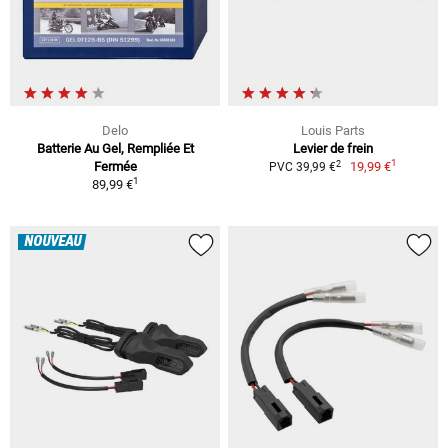
Delo
Louis Parts
Batterie Au Gel, Rempliée Et
Levier de frein
1
2
Fermée
19,99 €
PVC 39,99 €
1
89,99 €
NOUVEAU