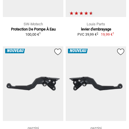
SW-Motech
Louis Parts
Protection De Pompe À Eau
levier d'embrayage
1
1
2
100,00 €
19,99 €
PVC 39,99 €
NOUVEAU
NOUVEAU
gazzini
gazzini