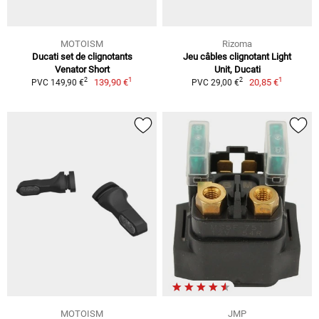
MOTOISM
Rizoma
Ducati set de clignotants
Jeu câbles clignotant Light
Venator Short
Unit, Ducati
1
1
2
2
139,90 €
20,85 €
PVC 149,90 €
PVC 29,00 €
MOTOISM
JMP