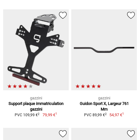
gazzini
gazzini
Support plaque immatriculation
Guidon Sport X, Largeur 761
gazzini
Mm
1
1
2
2
79,99 €
54,97 €
PVC 109,99 €
PVC 89,99 €