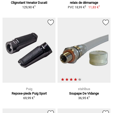
Clignotant Venator Ducati
relais de démarrage
1
1
2
129,90 €
11,83 €
PVC 18,99 €
Puig
stahlbus
Repose-pieds Puig Sport
Soupape De Vidange
1
1
69,99 €
36,95 €