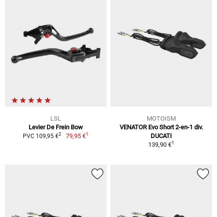
LSL
MOTOISM
Levier De Frein Bow
VENATOR Evo Short 2-en-1 div.
1
2
79,95 €
DUCATI
PVC 109,95 €
1
139,90 €