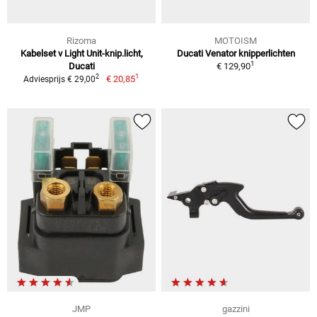
Rizoma
MOTOISM
Kabelset v Light Unit-knip.licht,
Ducati Venator knipperlichten
1
Ducati
€ 129,90
1
2
€ 20,85
Adviesprijs € 29,00
JMP
gazzini