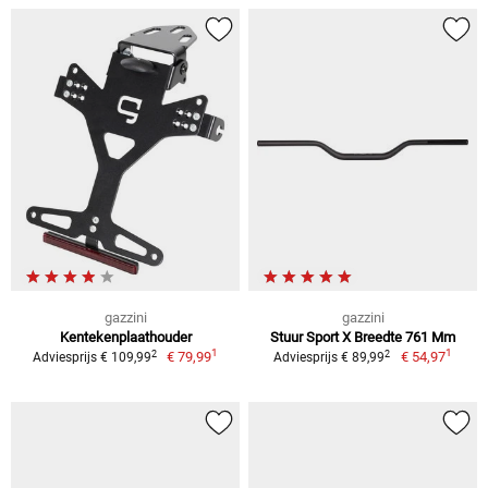
gazzini
gazzini
Kentekenplaathouder
Stuur Sport X Breedte 761 Mm
1
1
2
2
€ 79,99
€ 54,97
Adviesprijs € 109,99
Adviesprijs € 89,99