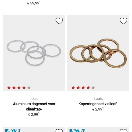
1
€ 59,99
Louis
Louis
Aluminium ringenset voor
Koperringenset v olieaf-
1
olieaftap-
€ 2,99
1
€ 2,99
NIEUW
NIEUW