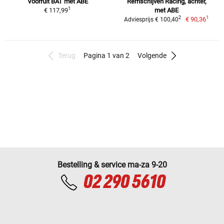
Voorruit BAT met ABE
Remschijven Racing, achter,
1
€ 117,99
met ABE
1
2
€ 90,36
Adviesprijs € 100,40
Terug
Pagina 1 van 2
Volgende
Bestelling & service ma-za 9-20
02 290 5610