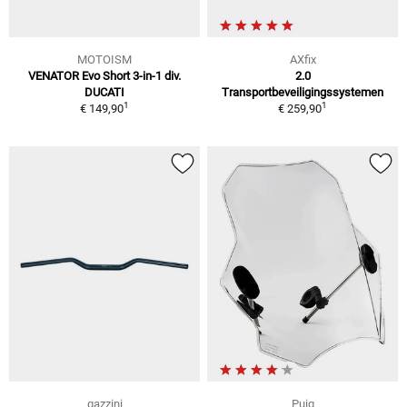
MOTOISM
AXfix
VENATOR Evo Short 3-in-1 div.
2.0
DUCATI
Transportbeveiligingssystemen
1
1
€ 149,90
€ 259,90
gazzini
Puig