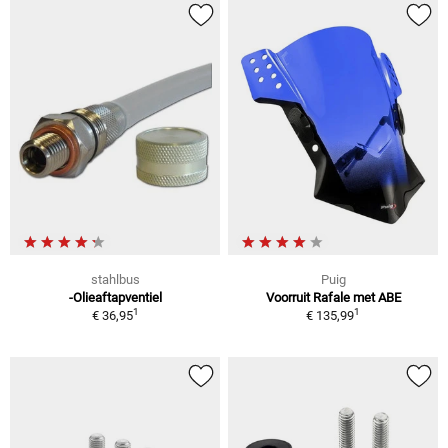
stahlbus
Puig
-Olieaftapventiel
Voorruit Rafale met ABE
1
1
€ 36,95
€ 135,99