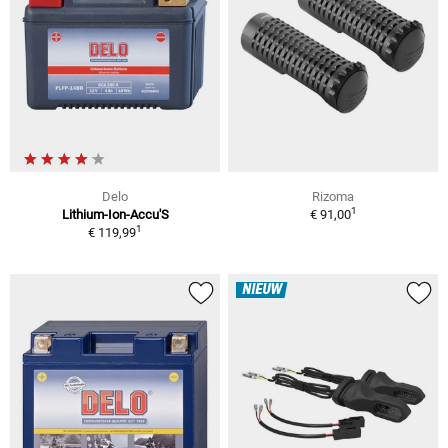
Delo
Rizoma
1
Lithium-Ion-Accu'S
€ 91,00
1
€ 119,99
NIEUW