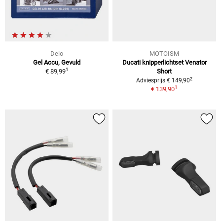
Delo
MOTOISM
Gel Accu, Gevuld
Ducati knipperlichtset Venator
1
€ 89,99
Short
2
Adviesprijs € 149,90
1
€ 139,90