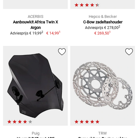
ACERBIS
Hepco & Becker
Aanbouwkit Africa Twin X
C-Bow zadeltashouder
2
Argon
Adviesprijs € 278,00
1
1
2
€ 14,99
€ 269,50
Adviesprijs € 19,99
Puig
TRW