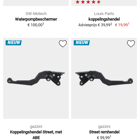
SW-Motech
Louis Parts
Waterpompbeschermer
koppelingshendel
1
1
2
€ 100,00
€ 19,99
Adviesprijs € 39,99
NIEUW
NIEUW
gazzini
gazzini
Koppelingshendel Street, met
Street remhendel
1
ABE
€ 59,99