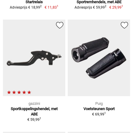
Startrelais
Sportremhendels, met ABE
1
1
2
2
€ 11,83
€ 29,99
Adviesprijs € 18,99
Adviesprijs € 59,99
gazzini
Puig
Sportkoppelingshendel, met
Voetsteunen Sport
1
ABE
€ 69,99
1
€ 59,99