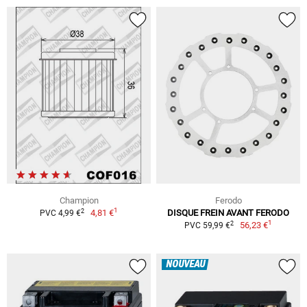
Champion
Ferodo
1
2
4,81 €
DISQUE FREIN AVANT FERODO
PVC 4,99 €
1
2
56,23 €
PVC 59,99 €
NOUVEAU