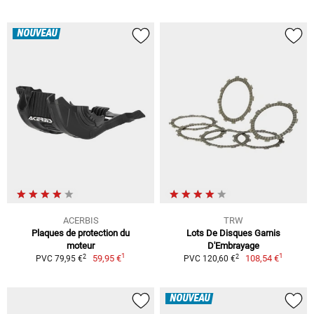
NOUVEAU
ACERBIS
TRW
Plaques de protection du
Lots De Disques Garnis
moteur
D'Embrayage
1
1
2
2
59,95 €
108,54 €
PVC 79,95 €
PVC 120,60 €
NOUVEAU