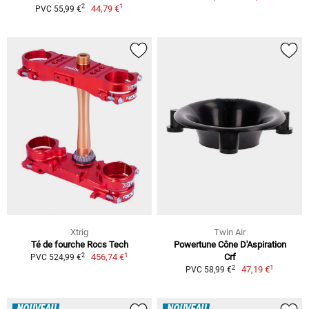
1
2
44,79 €
PVC 55,99 €
Xtrig
Twin Air
Té de fourche Rocs Tech
Powertune Cône D'Aspiration
1
2
456,74 €
Crf
PVC 524,99 €
1
2
47,19 €
PVC 58,99 €