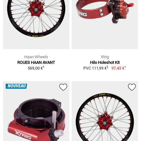
Haan Wheels
Xtrig
ROUES HAAN AVANT
Hilo Holeshot Kit
1
1
2
569,00 €
97,43 €
PVC 111,99 €
NOUVEAU