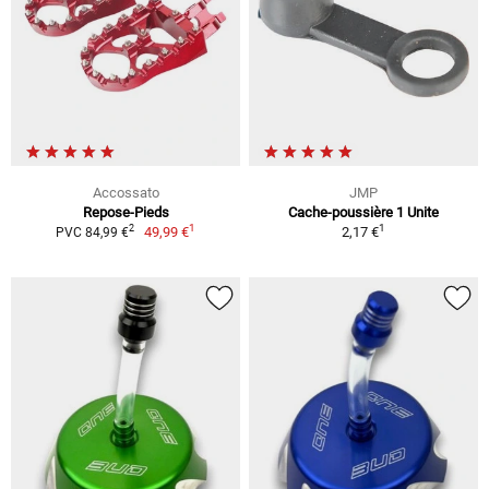
Accossato
JMP
Repose-Pieds
Cache-poussière 1 Unite
1
1
2
49,99 €
2,17 €
PVC 84,99 €