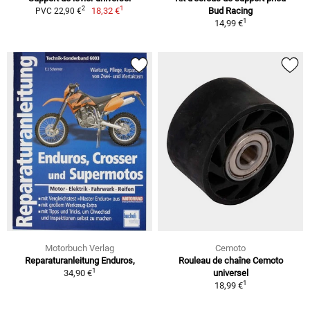
1
2
18,32 €
Bud Racing
PVC 22,90 €
1
14,99 €
Motorbuch Verlag
Cemoto
Reparaturanleitung Enduros,
Rouleau de chaîne Cemoto
1
34,90 €
universel
1
18,99 €