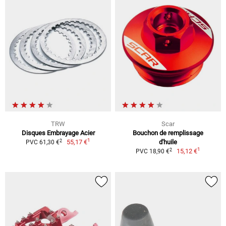
TRW
Scar
Disques Embrayage Acier
Bouchon de remplissage
1
2
55,17 €
d'huile
PVC 61,30 €
1
2
15,12 €
PVC 18,90 €