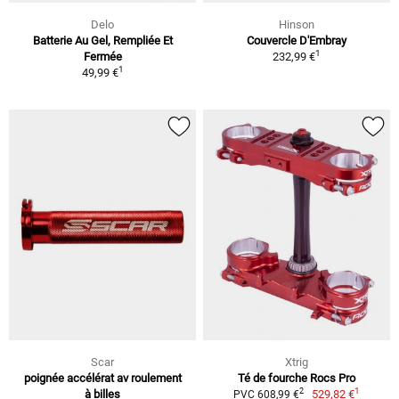
Delo
Hinson
Batterie Au Gel, Rempliée Et
Couvercle D'Embray
1
Fermée
232,99 €
1
49,99 €
Scar
Xtrig
poignée accélérat av roulement
Té de fourche Rocs Pro
1
2
à billes
529,82 €
PVC 608,99 €