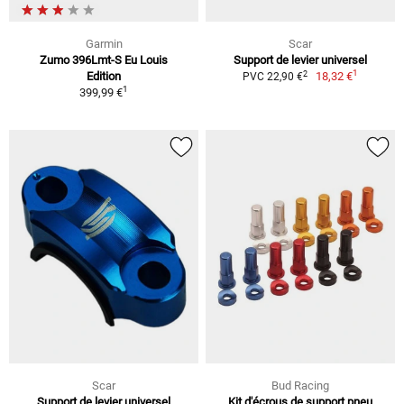
Garmin
Scar
Zumo 396Lmt-S Eu Louis
Support de levier universel
1
2
Edition
18,32 €
PVC 22,90 €
1
399,99 €
Scar
Bud Racing
Support de levier universel
Kit d'écrous de support pneu