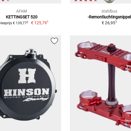
AFAM
stahlbus
KETTINGSET 520
-Remontluchtingsnippel
1
1
€ 125,79
€ 26,95
2
iesprijs € 139,77