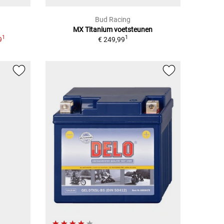
Bud Racing
MX Titanium voetsteunen
1
1
9
€ 249,99