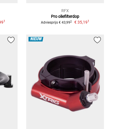
RFX
Pro oliefilterdop
1
1
99
€ 35,19
2
Adviesprijs € 43,99
NIEUW