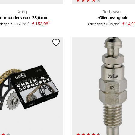
Xtrig
Rothewald
tuurhouders voor 28,6 mm
-Olieopvangbak
1
€ 153,98
€ 14,9
2
2
iesprijs € 176,99
Adviesprijs € 19,99