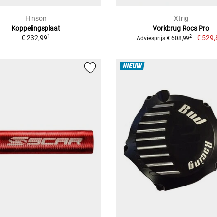
Hinson
Xtrig
Koppelingsplaat
Vorkbrug Rocs Pro
1
€ 232,99
€ 529,
2
Adviesprijs € 608,99
NIEUW