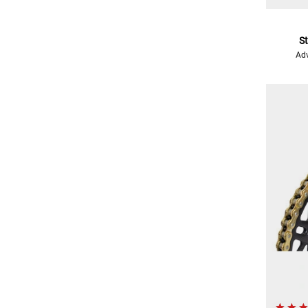
S
Adv