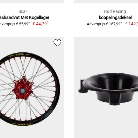
Scar
Bud Racing
ashandvat Met Kogellager
koppelingsdeksel
1
€ 44,79
€ 142,
2
2
dviesprijs € 55,99
Adviesprijs € 167,99