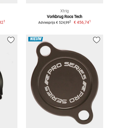
Xtrig
Vorkbrug Rocs Tech
1
1
82
€ 456,74
2
Adviesprijs € 524,99
NIEUW