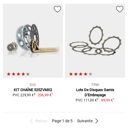
DID
TRW
KIT CHAÎNE 525ZVMX2
Lots De Disques Garnis
1
2
206,99 €
D'Embrayage
PVC 229,99 €
1
2
99,90 €
PVC 111,00 €
Retour
Page 1 de 5
Suivante