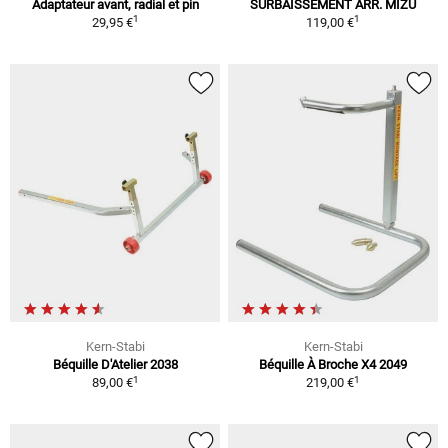
Adaptateur avant, radial et pin
SURBAISSEMENT ARR. MIZU
1
1
29,95 €
119,00 €
Kern-Stabi
Kern-Stabi
Béquille D'Atelier 2038
Béquille À Broche X4 2049
1
1
89,00 €
219,00 €