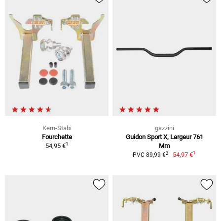
Kern-Stabi
gazzini
Fourchette
Guidon Sport X, Largeur 761
1
54,95 €
Mm
1
2
54,97 €
PVC 89,99 €