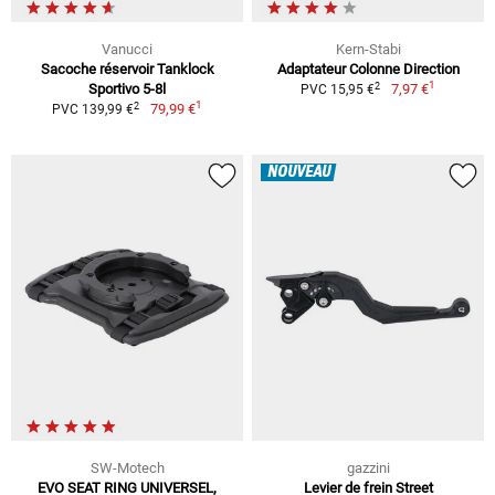
Vanucci
Kern-Stabi
Sacoche réservoir Tanklock
Adaptateur Colonne Direction
1
2
Sportivo 5-8l
7,97 €
PVC 15,95 €
1
2
79,99 €
PVC 139,99 €
NOUVEAU
SW-Motech
gazzini
EVO SEAT RING UNIVERSEL,
Levier de frein Street