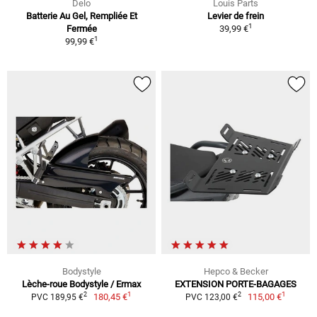
Delo
Louis Parts
Batterie Au Gel, Rempliée Et
Levier de frein
1
Fermée
39,99 €
1
99,99 €
Bodystyle
Hepco & Becker
Lèche-roue Bodystyle / Ermax
EXTENSION PORTE-BAGAGES
1
1
2
2
180,45 €
115,00 €
PVC 189,95 €
PVC 123,00 €