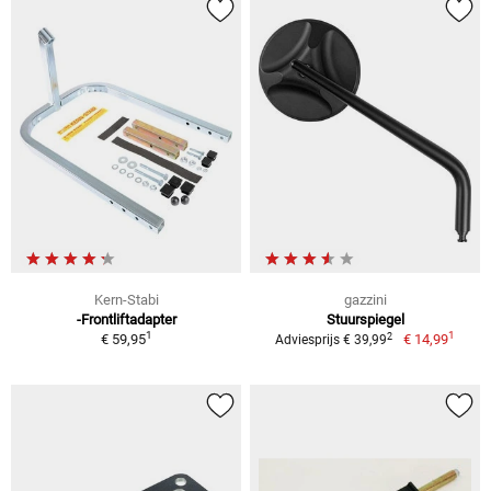
Kern-Stabi
gazzini
-Frontliftadapter
Stuurspiegel
1
1
2
€ 59,95
€ 14,99
Adviesprijs € 39,99