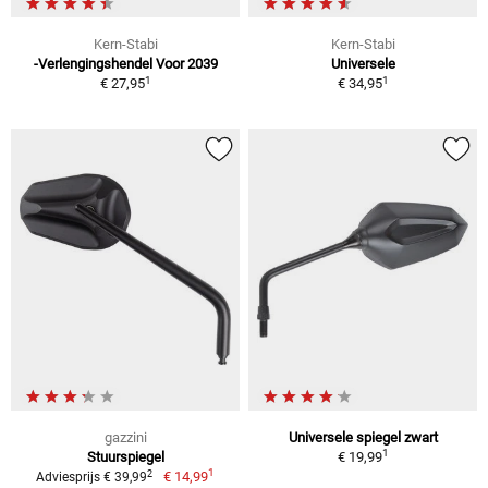
Kern-Stabi
Kern-Stabi
-Verlengingshendel Voor 2039
Universele
1
1
€ 27,95
€ 34,95
gazzini
Universele spiegel zwart
1
Stuurspiegel
€ 19,99
1
2
€ 14,99
Adviesprijs € 39,99