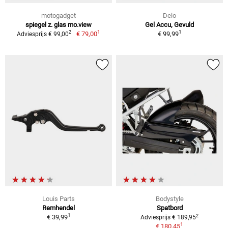
motogadget
Delo
spiegel z. glas mo.view
Gel Accu, Gevuld
1
1
2
€ 79,00
€ 99,99
Adviesprijs € 99,00
Louis Parts
Bodystyle
Remhendel
Spatbord
1
2
€ 39,99
Adviesprijs € 189,95
1
€ 180,45