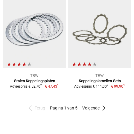
TRW
TRW
Stalen Koppelingsplaten
Koppelingslamellen-Sets
1
1
2
2
€ 47,43
€ 99,90
Adviesprijs € 52,70
Adviesprijs € 111,00
Terug
Pagina 1 van 5
Volgende