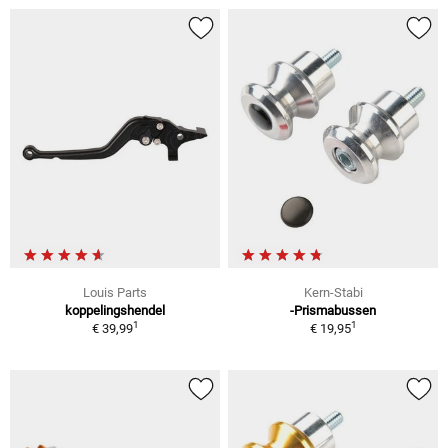
Louis Parts
Kern-Stabi
koppelingshendel
-Prismabussen
1
1
€ 39,99
€ 19,95