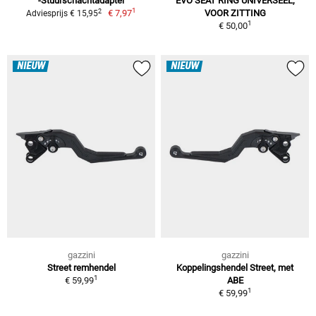
-Stuurschachtadapter
EVO SEAT RING UNIVERSEEL,
1
2
€ 7,97
VOOR ZITTING
Adviesprijs € 15,95
1
€ 50,00
NIEUW
NIEUW
gazzini
gazzini
Street remhendel
Koppelingshendel Street, met
1
€ 59,99
ABE
1
€ 59,99