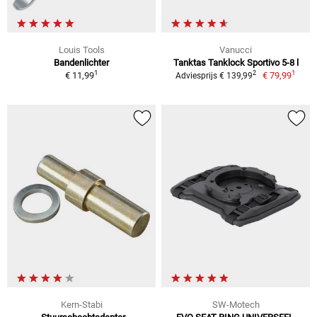
Louis Tools
Vanucci
Bandenlichter
Tanktas Tanklock Sportivo 5-8 l
1
1
2
€ 11,99
€ 79,99
Adviesprijs € 139,99
Kern-Stabi
SW-Motech