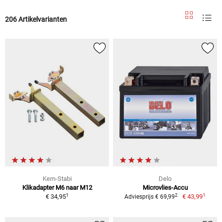
206 Artikelvarianten
Kern-Stabi
Delo
Klikadapter M6 naar M12
Microvlies-Accu
1
1
2
€ 34,95
€ 43,99
Adviesprijs € 69,99