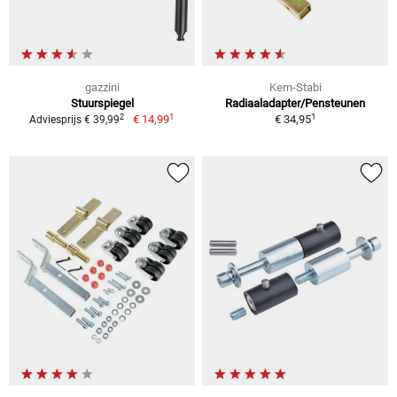
gazzini
Kern-Stabi
Stuurspiegel
Radiaaladapter/Pensteunen
1
1
2
€ 14,99
€ 34,95
Adviesprijs € 39,99