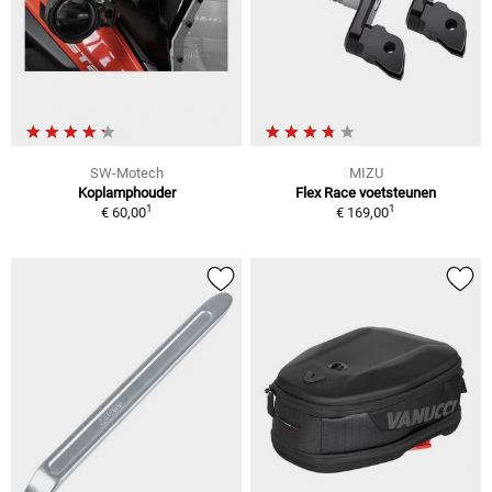
SW-Motech
MIZU
Koplamphouder
Flex Race voetsteunen
1
1
€ 60,00
€ 169,00