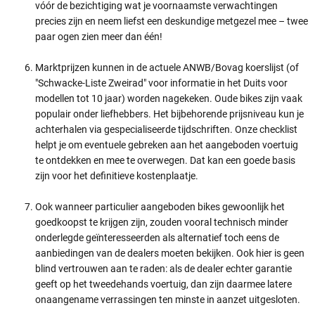
vóór de bezichtiging wat je voornaamste verwachtingen
precies zijn en neem liefst een deskundige metgezel mee – twee
paar ogen zien meer dan één!
Marktprijzen kunnen in de actuele ANWB/Bovag koerslijst (of
"Schwacke-Liste Zweirad" voor informatie in het Duits voor
modellen tot 10 jaar) worden nagekeken. Oude bikes zijn vaak
populair onder liefhebbers. Het bijbehorende prijsniveau kun je
achterhalen via gespecialiseerde tijdschriften. Onze checklist
helpt je om eventuele gebreken aan het aangeboden voertuig
te ontdekken en mee te overwegen. Dat kan een goede basis
zijn voor het definitieve kostenplaatje.
Ook wanneer particulier aangeboden bikes gewoonlijk het
goedkoopst te krijgen zijn, zouden vooral technisch minder
onderlegde geïnteresseerden als alternatief toch eens de
aanbiedingen van de dealers moeten bekijken. Ook hier is geen
blind vertrouwen aan te raden: als de dealer echter garantie
geeft op het tweedehands voertuig, dan zijn daarmee latere
onaangename verrassingen ten minste in aanzet uitgesloten.