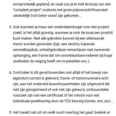
oorspronkelijk gepland, en vaak zou je er met de koop van een
"compleet project" ondanks het grote prijsverschil financieel
uiteindelijk toch beter vanaf zijn gekomen...
Ook wanneer je maar een onderdelendrager voor een project
zoekt, is het altijd gunstig, wanneer je vóór de koop een proefrit
kunt maken. Niet alle gebreken kunnen bij een stilstaande
motor worden gevonden (bijv. een slechte, hakende
versnellingsbak, scheefgetrokken remschijven met zwevende
ophanging, een frame dat om onverklaarbare redenen bij hoge
snelheden de neiging heeft om te pendelen enz.).
Controleer in dit geval bovendien ook altijd of het bewijs van
eigendom correct is geleverd, frame- of motornummers echt
zijn, aan het onderstel laswerkzaamheden zijn uitgevoerd die
niet zijn geregistreerd of ook niet zijn gekeurd, ombouwdelen
voorzien zijn van een certificaat of ten minste voor een
individuele goedkeuring door de TÜV-keuring komen, enz.,enz...
Het maakt niet uit om welk soort voertuig het gaat: bedenk al