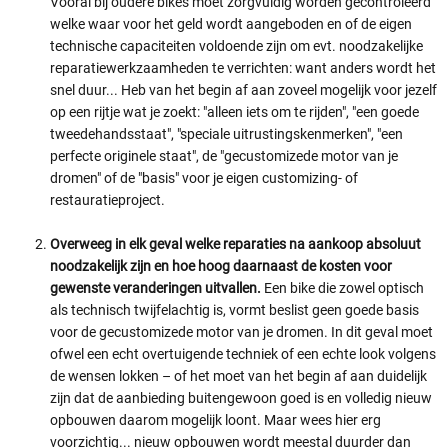
Vooral bij oudere bikes moet zorgvuldig worden gecontroleerd
welke waar voor het geld wordt aangeboden en of de eigen
technische capaciteiten voldoende zijn om evt. noodzakelijke
reparatiewerkzaamheden te verrichten: want anders wordt het
snel duur... Heb van het begin af aan zoveel mogelijk voor jezelf
op een rijtje wat je zoekt: "alleen iets om te rijden", "een goede
tweedehandsstaat", "speciale uitrustingskenmerken", "een
perfecte originele staat", de "gecustomizede motor van je
dromen" of de "basis" voor je eigen customizing- of
restauratieproject.
Overweeg in elk geval welke reparaties na aankoop absoluut
noodzakelijk zijn en hoe hoog daarnaast de kosten voor
gewenste veranderingen uitvallen.
Een bike die zowel optisch
als technisch twijfelachtig is, vormt beslist geen goede basis
voor de gecustomizede motor van je dromen. In dit geval moet
ofwel een echt overtuigende techniek of een echte look volgens
de wensen lokken – of het moet van het begin af aan duidelijk
zijn dat de aanbieding buitengewoon goed is en volledig nieuw
opbouwen daarom mogelijk loont. Maar wees hier erg
voorzichtig... nieuw opbouwen wordt meestal duurder dan