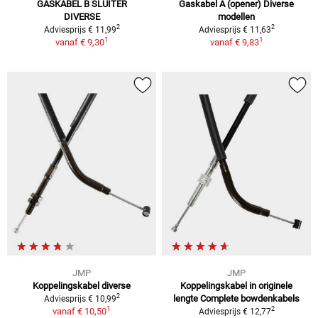
GASKABEL B SLUITER
Gaskabel A (opener) Diverse
DIVERSE
modellen
2
2
Adviesprijs € 11,99
Adviesprijs € 11,63
1
1
vanaf
€ 9,30
vanaf
€ 9,83
JMP
JMP
Koppelingskabel diverse
Koppelingskabel in originele
2
lengte Complete bowdenkabels
Adviesprijs € 10,99
1
2
vanaf
€ 10,50
Adviesprijs € 12,77