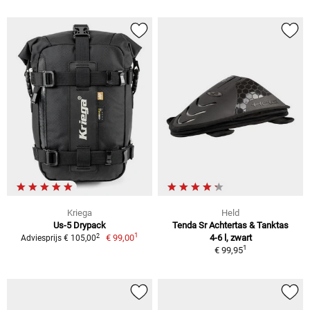
Kriega
Held
Us-5 Drypack
Tenda Sr Achtertas & Tanktas
1
2
€ 99,00
4-6 l, zwart
Adviesprijs € 105,00
1
€ 99,95