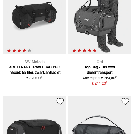
SW-Motech
Givi
ACHTERTAS TRAVELBAG PRO
Top Bag - Tas voor
Inhoud: 65 liter, zwart/antraciet
dierentransport
1
2
€ 320,00
Adviesprijs € 264,00
1
€ 211,20