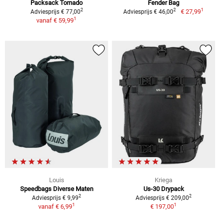
Packsack Tornado
Fender Bag
1
2
2
€ 27,99
Adviesprijs € 77,00
Adviesprijs € 46,00
1
vanaf
€ 59,99
Louis
Kriega
Speedbags Diverse Maten
Us-30 Drypack
2
2
Adviesprijs € 9,99
Adviesprijs € 209,00
1
1
vanaf
€ 6,99
€ 197,00