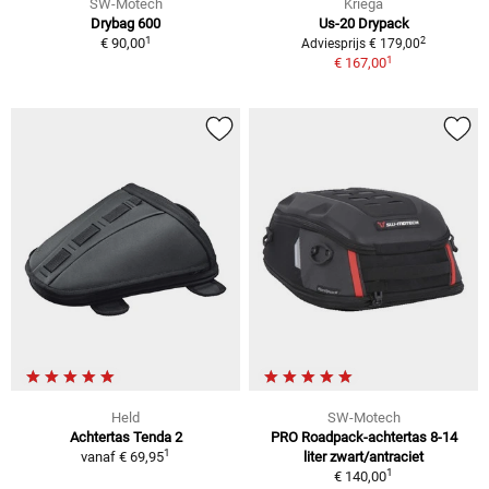
SW-Motech
Kriega
Drybag 600
Us-20 Drypack
1
2
€ 90,00
Adviesprijs € 179,00
1
€ 167,00
Held
SW-Motech
Achtertas Tenda 2
PRO Roadpack-achtertas 8-14
1
vanaf
€ 69,95
liter zwart/antraciet
1
€ 140,00