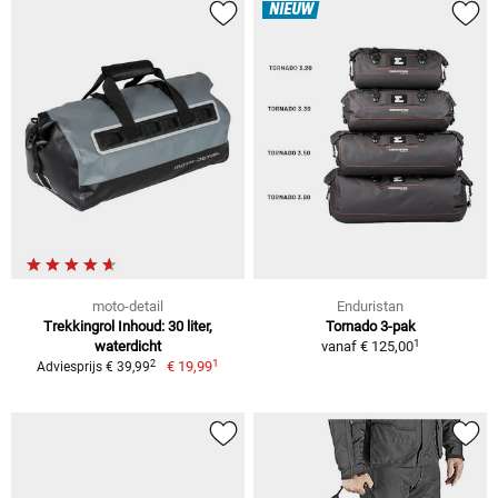
NIEUW
moto-detail
Enduristan
Trekkingrol Inhoud: 30 liter,
Tornado 3-pak
1
waterdicht
vanaf
€ 125,00
1
2
€ 19,99
Adviesprijs € 39,99