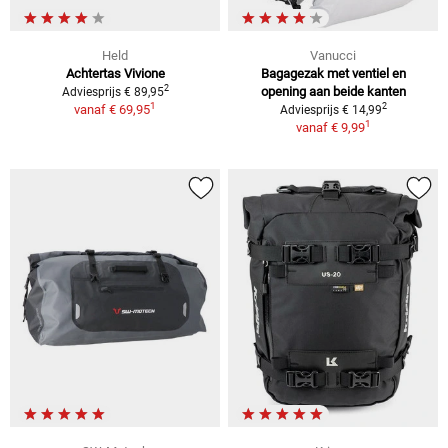
Held
Vanucci
Achtertas Vivione
Bagagezak met ventiel en
2
opening aan beide kanten
Adviesprijs € 89,95
1
2
vanaf
€ 69,95
Adviesprijs € 14,99
1
vanaf
€ 9,99