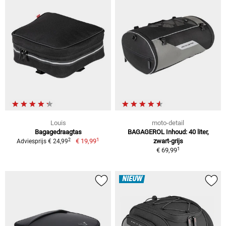
Louis
moto-detail
Bagagedraagtas
BAGAGEROL Inhoud: 40 liter,
1
2
€ 19,99
zwart-grijs
Adviesprijs € 24,99
1
€ 69,99
NIEUW