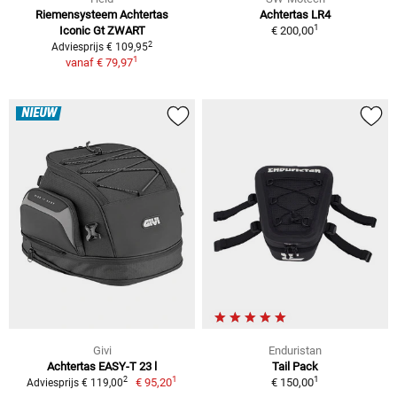
Riemensysteem Achtertas
Achtertas LR4
1
Iconic Gt ZWART
€ 200,00
2
Adviesprijs € 109,95
1
vanaf
€ 79,97
NIEUW
Givi
Enduristan
Achtertas EASY-T 23 l
Tail Pack
1
1
2
€ 95,20
€ 150,00
Adviesprijs € 119,00