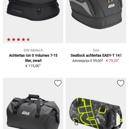
SW-Motech
Givi
Achtertas Ion S Volumes 7-15
Seatlock achtertas EASY-T 14 l
1
2
liter, zwart
€ 79,20
Adviesprijs € 99,00
1
€ 115,00