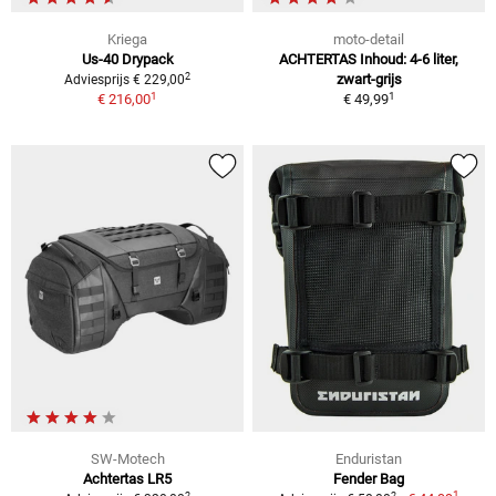
Kriega
moto-detail
Us-40 Drypack
ACHTERTAS Inhoud: 4-6 liter,
2
zwart-grijs
Adviesprijs € 229,00
1
1
€ 216,00
€ 49,99
SW-Motech
Enduristan
Achtertas LR5
Fender Bag
1
2
2