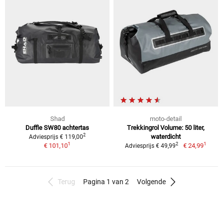
Shad
moto-detail
Duffle SW80 achtertas
Trekkingrol Volume: 50 liter,
2
waterdicht
Adviesprijs € 119,00
1
1
2
€ 101,10
€ 24,99
Adviesprijs € 49,99
Terug
Pagina 1 van 2
Volgende