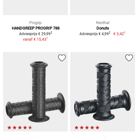
Progrip
Renthal
HANDGREEP PROGRIP 788
Donuts
1
2
2
€ 3,42
Adviesprijs € 29,99
Adviesprijs € 4,99
1
vanaf
€ 15,43