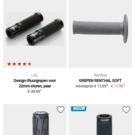
LSL
Renthal
Design-Stuurgrepen voor
GREPEN RENTHAL SOFT
1
2
22mm-sturen, paar
€ 11,95
Adviesprijs € 15,99
1
€ 39,95
NIEUW