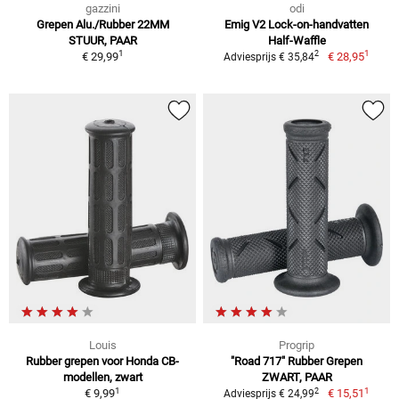
gazzini
odi
Grepen Alu./Rubber 22MM
Emig V2 Lock-on-handvatten
STUUR, PAAR
Half-Waffle
1
1
2
€ 29,99
€ 28,95
Adviesprijs € 35,84
Louis
Progrip
Rubber grepen voor Honda CB-
"Road 717" Rubber Grepen
modellen, zwart
ZWART, PAAR
1
1
2
€ 9,99
€ 15,51
Adviesprijs € 24,99