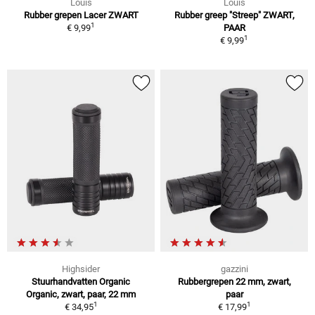
Louis
Louis
Rubber grepen Lacer ZWART
Rubber greep "Streep" ZWART,
1
€ 9,99
PAAR
1
€ 9,99
Highsider
gazzini
Stuurhandvatten Organic
Rubbergrepen 22 mm, zwart,
Organic, zwart, paar, 22 mm
paar
1
1
€ 34,95
€ 17,99