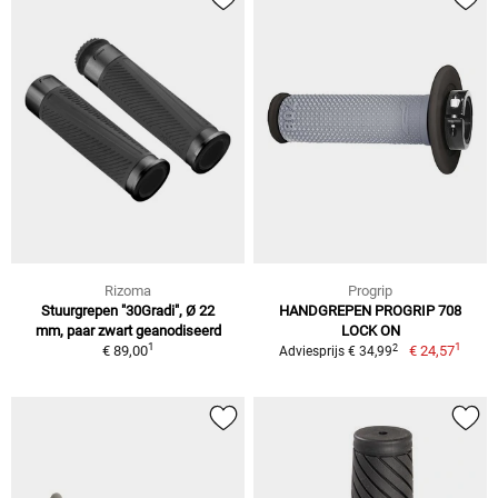
Rizoma
Progrip
Stuurgrepen "30Gradi", Ø 22
HANDGREPEN PROGRIP 708
mm, paar zwart geanodiseerd
LOCK ON
1
1
2
€ 89,00
€ 24,57
Adviesprijs € 34,99