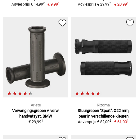
1
1
2
2
€ 9,99
€ 20,99
Adviesprijs € 14,99
Adviesprijs € 29,99
Ariete
Rizoma
Vervangingsgrepen v. verw.
Stuurgrepen "Sport", Ø22 mm,
handvatsyst. BMW
paar in verschillende kleuren
1
1
2
€ 29,99
€ 61,00
Adviesprijs € 82,00