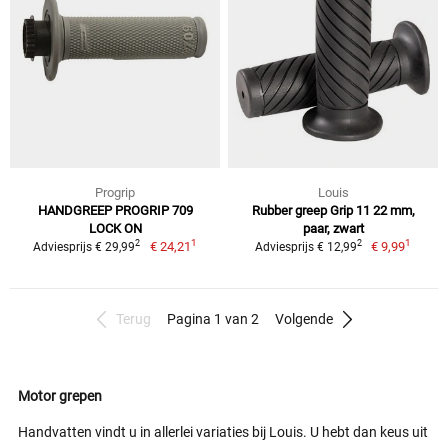
Progrip
Louis
HANDGREEP PROGRIP 709
Rubber greep Grip 11 22 mm,
LOCK ON
paar, zwart
1
1
2
2
€ 24,21
€ 9,99
Adviesprijs € 29,99
Adviesprijs € 12,99
Terug
Pagina 1 van 2
Volgende
Motor grepen
Handvatten vindt u in allerlei variaties bij Louis. U hebt dan keus uit