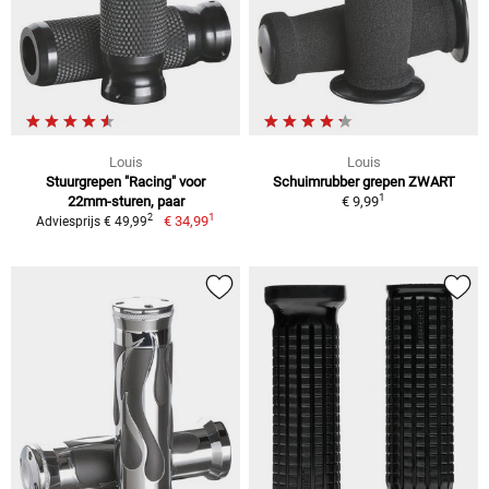
Louis
Louis
Stuurgrepen "Racing" voor
Schuimrubber grepen ZWART
1
22mm-sturen, paar
€ 9,99
1
2
€ 34,99
Adviesprijs € 49,99