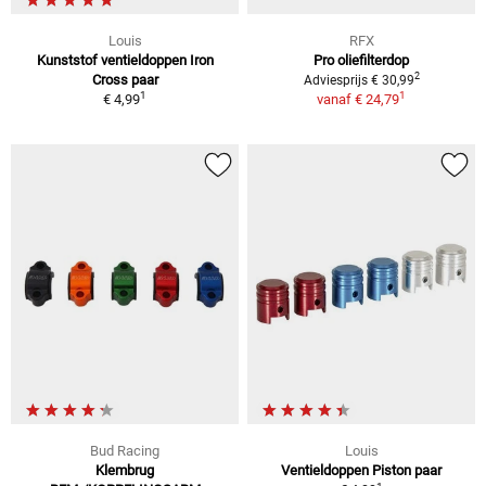
Louis
RFX
Kunststof ventieldoppen Iron
Pro oliefilterdop
2
Cross paar
Adviesprijs € 30,99
1
1
€ 4,99
vanaf
€ 24,79
Bud Racing
Louis
Klembrug
Ventieldoppen Piston paar