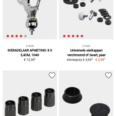
Louis
Louis
SIERADELAAR AFMETING: 8 X
Universele sierkappen
5,4CM, 104G
verchroomd of zwart, paar
1
1
2
€ 12,99
€ 2,99
Adviesprijs € 4,99