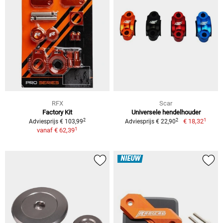
RFX
Scar
Factory Kit
Universele hendelhouder
1
2
2
€ 18,32
Adviesprijs € 103,99
Adviesprijs € 22,90
1
vanaf
€ 62,39
NIEUW