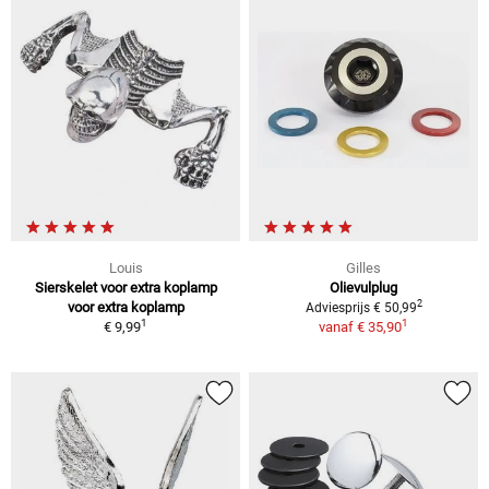
Louis
Gilles
Sierskelet voor extra koplamp
Olievulplug
2
voor extra koplamp
Adviesprijs € 50,99
1
1
€ 9,99
vanaf
€ 35,90