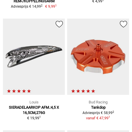
1
REM-/KOPPELINGSARM
€ 4,99
1
2
€ 9,99
Adviesprijs € 14,99
Louis
Bud Racing
SIERADELAARKOP AFM.:4,5 X
Tankdop
2
16,5CM,276G
Adviesprijs € 58,99
1
1
€ 19,99
vanaf
€ 47,99