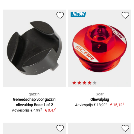
NIEUW
gazzini
Scar
Gereedschap voor gazzini
Olievulplug
1
2
olievuldop Base 1 of 2
€ 15,12
Adviesprijs € 18,90
1
2
€ 0,47
Adviesprijs € 4,99