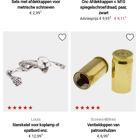
Sets met afdekkappen voor
Cnc Afdekkappen v. M10
metrische schroeven
spiegelschroefdraad, paar,
1
€ 2,99
zwart
1
2
€ 9,11
Adviesprijs € 9,95
Louis
Screws4Bikes
Sierskelet voor koplamp of
Ventieldoppen van
spatbord enz.
patroonhulzen
1
1
€ 12,99
€ 8,99