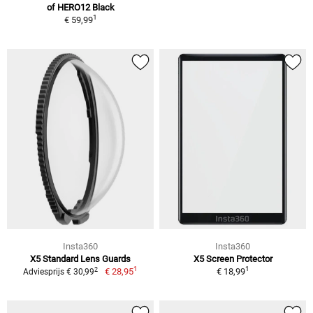
of HERO12 Black
1
€ 59,99
Insta360
Insta360
X5 Standard Lens Guards
X5 Screen Protector
1
1
2
€ 28,95
€ 18,99
Adviesprijs € 30,99