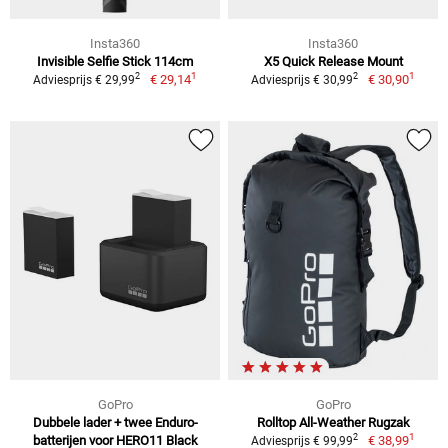
Insta360
Insta360
Invisible Selfie Stick 114cm
X5 Quick Release Mount
1
1
2
2
€ 29,14
€ 30,90
Adviesprijs € 29,99
Adviesprijs € 30,99
GoPro
GoPro
Dubbele lader + twee Enduro-
Rolltop All-Weather Rugzak
1
2
batterijen voor HERO11 Black
€ 38,99
Adviesprijs € 99,99