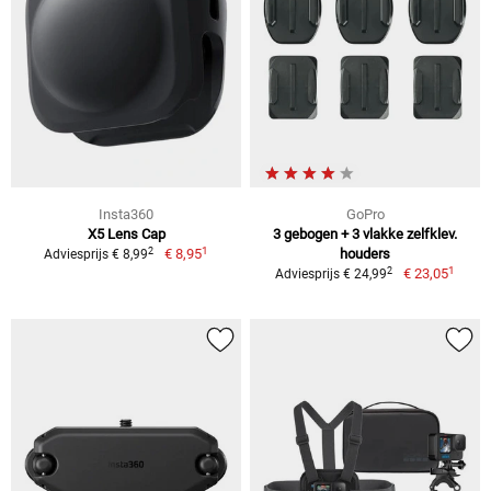
Insta360
GoPro
X5 Lens Cap
3 gebogen + 3 vlakke zelfklev.
1
2
€ 8,95
houders
Adviesprijs € 8,99
1
2
€ 23,05
Adviesprijs € 24,99