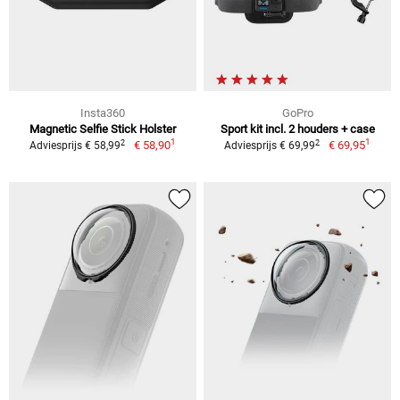
Insta360
GoPro
Magnetic Selfie Stick Holster
Sport kit incl. 2 houders + case
1
1
2
2
€ 58,90
€ 69,95
Adviesprijs € 58,99
Adviesprijs € 69,99