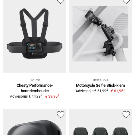
GoPro
Insta360
Chesty Performance-
Motorcycle Selfie Stick-klem
1
2
borstriemhouder
€ 61,95
Adviesprijs € 61,99
1
2
€ 39,95
Adviesprijs € 44,99