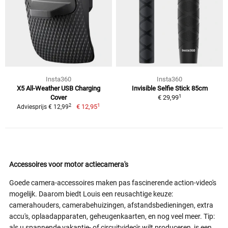
Insta360
Insta360
X5 All-Weather USB Charging
Invisible Selfie Stick 85cm
1
Cover
€ 29,99
1
2
€ 12,95
Adviesprijs € 12,99
Accessoires voor motor actiecamera's
Goede camera-accessoires maken pas fascinerende action-video's
mogelijk. Daarom biedt Louis een reusachtige keuze:
camerahouders, camerabehuizingen, afstandsbedieningen, extra
accu's, oplaadapparaten, geheugenkaarten, en nog veel meer. Tip:
als u spannende vakantie- of circuitvideo's wilt produceren, is een