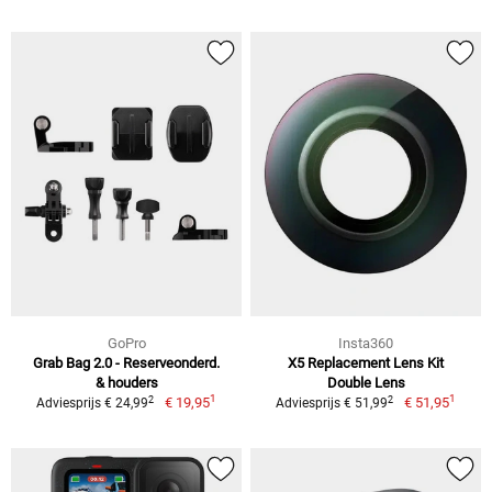
GoPro
Insta360
Grab Bag 2.0 - Reserveonderd.
X5 Replacement Lens Kit
& houders
Double Lens
1
1
2
2
€ 19,95
€ 51,95
Adviesprijs € 24,99
Adviesprijs € 51,99