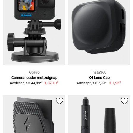
GoPro
Insta360
Camerahouder met zuignap
X4 Lens Cap
1
1
2
2
€ 37,10
€ 7,95
Adviesprijs € 44,99
Adviesprijs € 7,99