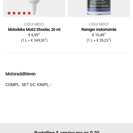
LIQUI MOLY
LIQUI MOLY
Motorbike MoS2 Shooter, 20 ml
Reiniger motorruimte
1
1
€ 6,99
€ 10,49
1
1
(1 L = € 349,50
)
(1 L = € 26,23
)
Motoradditieven
COMPL. SET GC: KNIPL.-