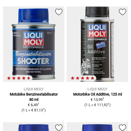
LIQUI MOLY
LIQUI MOLY
Motobike Benzinestabilisator
Motorbike Oil Additive, 125 ml
1
80 ml
€ 13,99
1
1
€ 6,49
(1 L = € 111,92
)
1
(1 L = € 81,13
)