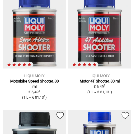
LIQUI MOLY
LIQUI MOLY
Motorbike Speed Shooter, 80
Motor 4T Shooter, 80 ml
1
ml
€ 6,49
1
1
€ 6,49
(1 L = € 81,13
)
1
(1 L = € 81,13
)