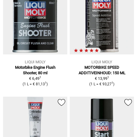
LIQUI MOLY
LIQUI MOLY
Motorbike Engine Flush
MOTORBIKE SPEED
Shooter, 80 ml
ADDITIVEINHOUD: 150 ML
1
1
€ 6,49
€ 13,99
1
1
(1 L = € 81,13
)
(1 L = € 93,27
)