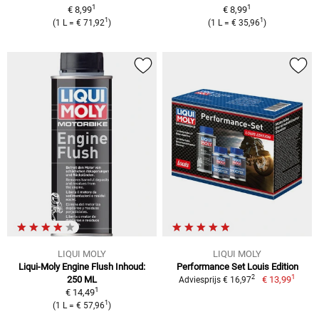
1
1
€ 8,99
€ 8,99
1
1
(1 L = € 71,92
)
(1 L = € 35,96
)
LIQUI MOLY
LIQUI MOLY
Liqui-Moly Engine Flush Inhoud:
Performance Set Louis Edition
1
2
250 ML
€ 13,99
Adviesprijs € 16,97
1
€ 14,49
1
(1 L = € 57,96
)