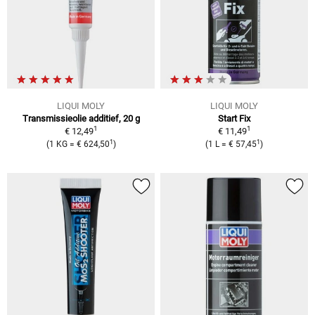
LIQUI MOLY
LIQUI MOLY
Transmissieolie additief, 20 g
Start Fix
1
1
€ 12,49
€ 11,49
1
1
(1 KG = € 624,50
)
(1 L = € 57,45
)