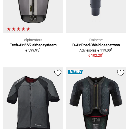
alpinestars
Dainese
Tech-Air 5 V2 airbagsysteem
D-Air Road Shield gaspatroon
1
2
€ 599,95
Adviesprijs € 119,00
1
€ 102,28
NIEUW