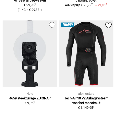
Air Vest airbag-vesten
capsule, 35 Gr.
1
1
2
€ 29,95
€ 21,31
Adviesprijs € 25,99
1
(1 KG = € 99,83
)
NIEUW
Held
alpinestars
4659 steekgarage ZUIGNAP
Tech-Air 10 V2 Airbagsysteem
1
€ 9,95
voor het racecircuit
1
€ 1.149,95