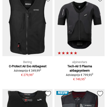
Bering
alpinestars
C-Protect Air Evo Airbagvest
Tech-Air 5 Plasma
2
airbagsysteem
Adviesprijs € 349,99
1
2
€ 279,99
Adviesprijs € 799,95
1
€ 749,95
NIEUW