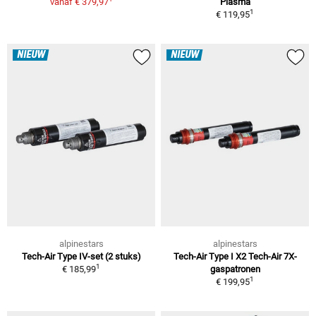
vanaf
€ 379,97
Plasma
1
€ 119,95
NIEUW
NIEUW
alpinestars
alpinestars
Tech-Air Type IV-set (2 stuks)
Tech-Air Type I X2 Tech-Air 7X-
1
€ 185,99
gaspatronen
1
€ 199,95