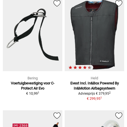
Bering
Held
Voertuigbevestiging voor C-
Evest Incl. In&Box Powered By
Protect Air Evo
In&Motion Airbagsysteem
1
2
€ 10,99
Adviesprijs € 379,95
1
€ 299,95