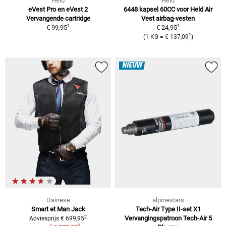
Held
Held
eVest Pro en eVest 2
6448 kapsel 60CC voor Held Air
Vervangende cartridge
Vest airbag-vesten
1
1
€ 99,95
€ 24,95
1
(1 KG = € 137,09
)
NIEUW
Dainese
alpinestars
Smart et Man Jack
Tech-Air Type II-set X1
2
Vervangingspatroon Tech-Air 5
Adviesprijs € 699,95
1