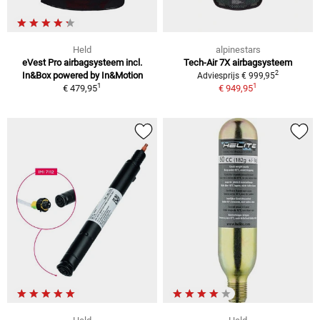
Held
alpinestars
eVest Pro airbagsysteem incl.
Tech-Air 7X airbagsysteem
2
In&Box powered by In&Motion
Adviesprijs € 999,95
1
1
€ 479,95
€ 949,95