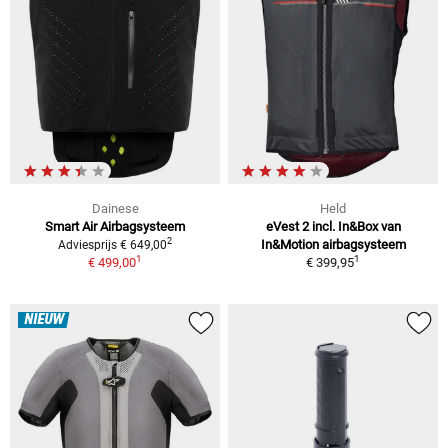
Dainese
Held
Smart Air Airbagsysteem
eVest 2 incl. In&Box van
2
In&Motion airbagsysteem
Adviesprijs € 649,00
1
1
€ 499,00
€ 399,95
NIEUW