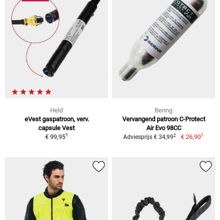
Held
Bering
eVest gaspatroon, verv.
Vervangend patroon C-Protect
capsule Vest
Air Evo 98CC
1
1
2
€ 99,95
€ 26,90
Adviesprijs € 34,99