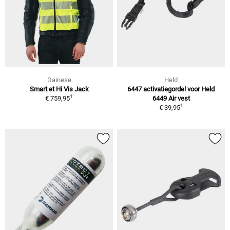
Dainese
Held
Smart et Hi Vis Jack
6447 activatiegordel voor Held
1
€ 759,95
6449 Air vest
1
€ 39,95