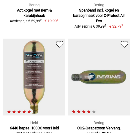
Bering
Bering
Act.kogel met riem &
Spanband incl. kogel en
karabijnhaak
karabijnhaak voor C-Protect Air
1
2
€ 19,99
Evo
Adviesprijs € 59,99
1
2
€ 32,79
Adviesprijs € 39,99
Held
Bering
6448 kapsel 100CC voor Held
CO2-Gaspatroon Vervang.