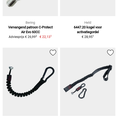
Bering
Held
Vervangend patroon C-Protect
6447.20 kogel voor
Air Evo 60CC
activatiegordel
1
1
2
€ 22,13
€ 28,95
Adviesprijs € 26,99