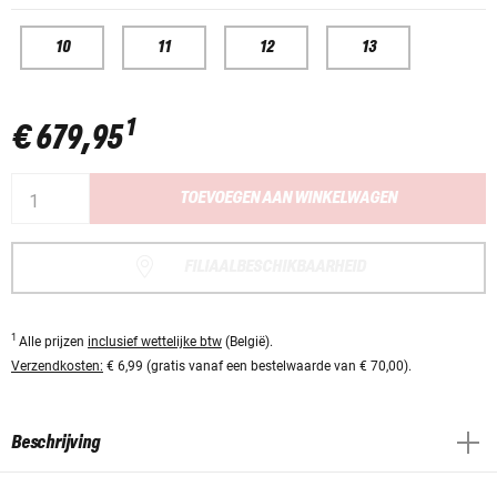
10
11
12
13
1
€ 679,95
TOEVOEGEN AAN WINKELWAGEN
FILIAALBESCHIKBAARHEID
1
Alle prijzen
inclusief wettelijke btw
(België).
Verzendkosten:
€ 6,99 (gratis vanaf een bestelwaarde van € 70,00).
Beschrijving