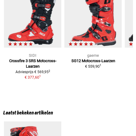
SIDI
gaerne
Crossfire 3 SRS
Motocross-
SG12
Motocross-Laarzen
1
Laarzen
€ 559,90
2
Adviesprijs
€ 569,95
1
€ 377,60
Laatst bekeken artikelen