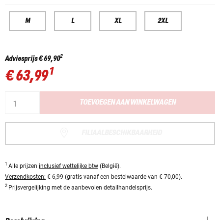
M
L
XL
2XL
2
Adviesprijs
€ 69,90
1
€ 63,99
TOEVOEGEN AAN WINKELWAGEN
FILIAALBESCHIKBAARHEID
1
Alle prijzen
inclusief wettelijke btw
(België).
Verzendkosten:
€ 6,99 (gratis vanaf een bestelwaarde van € 70,00).
2
Prijsvergelijking met de aanbevolen detailhandelsprijs.