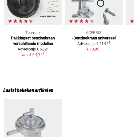
Tourmax
ACERBIS
U
Pakkingset benzinekraan
-Benzinekraan
universeel
2
verschillende modellen
Adviesprijs
€ 21,95
1
2
€ 13,95
Adviesprijs
€ 6,59
1
vanaf
€ 4,74
Laatst bekeken artikelen