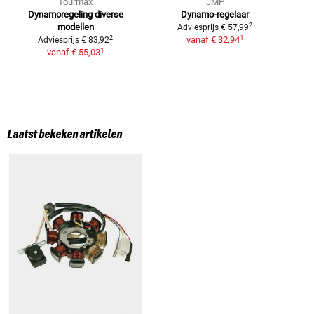
Tourmax
JMP
Dynamoregeling
diverse
Dynamo-regelaar
D
2
modellen
Adviesprijs
€ 57,99
1
2
vanaf
€ 32,94
Adviesprijs
€ 83,92
1
vanaf
€ 55,03
Laatst bekeken artikelen